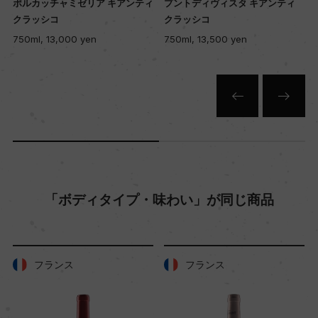
70ー80年
ポルカッチャミゼリア キアンティ
プントディヴィスタ キアンティ
クラッシコ
クラッシコ
750ml, 13,000 yen
750ml, 13,500 yen
土壌
砂質、砂岩質
品質分類・原産地呼称
キアンティ クラッシコD.O.C.G.
「ボディタイプ・味わい」が同じ商品
格付
ー
フランス
フランス
入数
6