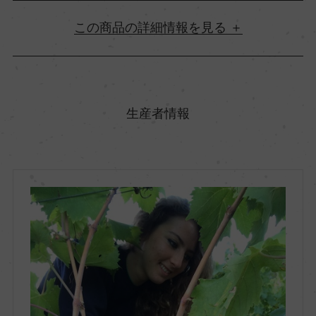
詳細情報
原産国名
イタリア
生産者情報
地方名
トスカーナ
地区名
キアンティ・クラッシコ
村名