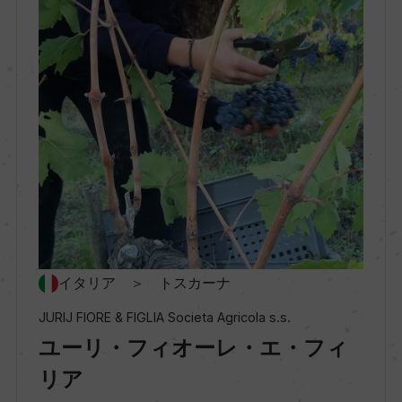
ー
種類
スティルワイン
味わい
フルボディ
品種（原材料）
サンジョヴェーゼ 主体
イタリア ＞ トスカーナ
JURIJ FIORE & FIGLIA Societa Agricola s.s.
アルコール度数
ユーリ・フィオーレ・エ・フィ
13.5％
リア