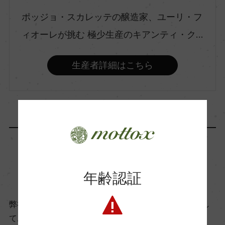
ポッジョ・スカレッテの醸造家、ユーリ・フ
飲み頃温度
17℃
ィオーレが挑む 極少生産のキアンティ・ク...
生産者詳細はこちら
ビオ情報・認証機関
ビオロジック, Associazione Suolo e Salute
有機JAS認証
ー
商品に関するお問い合わせはこちら
コンクール入賞歴
年齢認証
ー
弊社は、酒類販売業免許をお持ちの販売店様とお取引し
ております。
海外ワイン専門誌評価歴