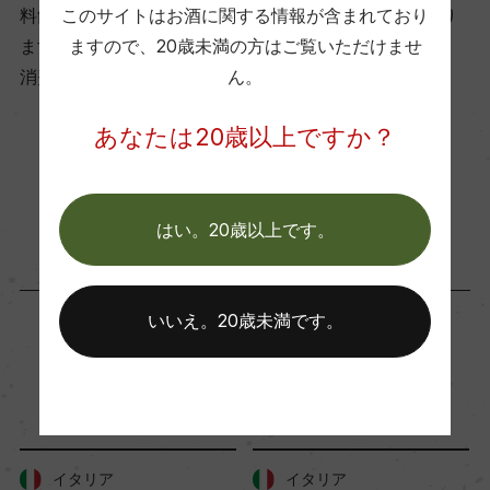
このサイトはお酒に関する情報が含まれており
料飲店様には帳合酒販店様を通して商品を提供しており
ー
ますので、
20歳未満の方はご覧いただけませ
ます。
ん。
消費者様には酒販店様の紹介をしております
Wine Advocate 獲得点
あなたは20歳以上ですか？
ー
お取り寄せ可能店一覧はこちら
国内ワイン専門誌評価歴
はい。20歳以上です。
ー
いいえ。20歳未満です。
Wine Spectator 得点
ー
「生産者」が同じ商品
醗酵・熟成
醗酵：ステンレスタンク/主醗酵後、MLF
イタリア
イタリア