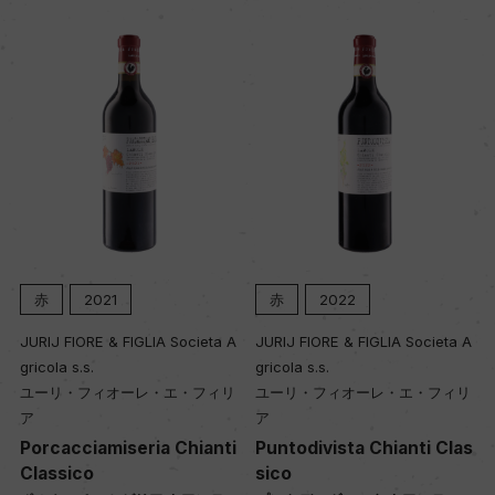
熟成：オーク樽(228L、新樽・1年使用・2年使用)
約20カ月
年間生産量
927
栽培面積
0.8ha
赤
2021
赤
2022
A
JURIJ FIORE & FIGLIA Societa A
JURIJ FIORE & FIGLIA Societa A
平均収量
gricola s.s.
gricola s.s.
7.3hl/ha
ユーリ・フィオーレ・エ・フィリ
ユーリ・フィオーレ・エ・フィリ
ア
ア
Porcacciamiseria Chianti
Puntodivista Chianti Clas
樹齢
Classico
sico