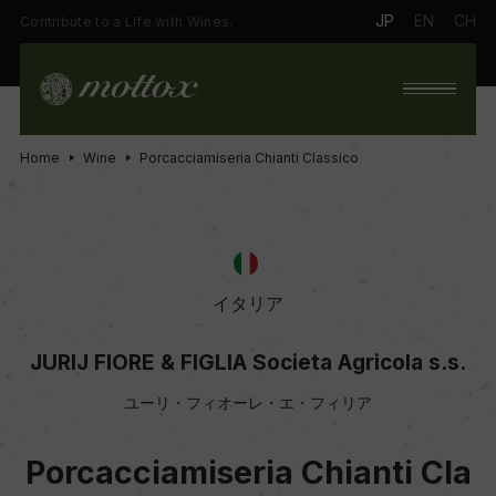
JP
EN
CH
Contribute to a Life with Wines.
Home
Wine
Porcacciamiseria Chianti Classico
イタリア
JURIJ FIORE & FIGLIA Societa Agricola s.s.
ユーリ・フィオーレ・エ・フィリア
Porcacciamiseria Chianti Cla