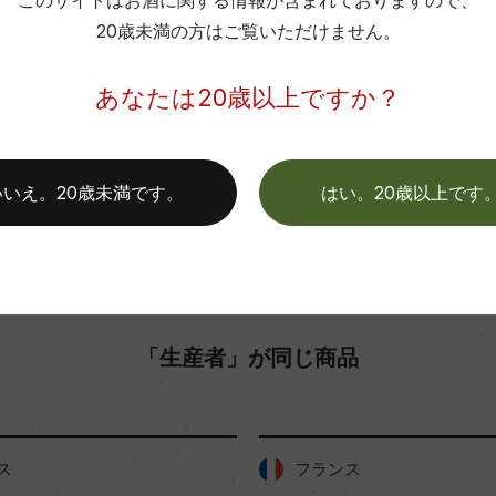
このサイトはお酒に関する情報が含まれておりますので、
色
20歳未満の方はご覧いただけません。
お取り寄せ可能店一覧はこちら
あなたは20歳以上ですか？
いいえ。20歳未満です。
はい。20歳以上です
「生産者」が同じ商品
ス
フランス