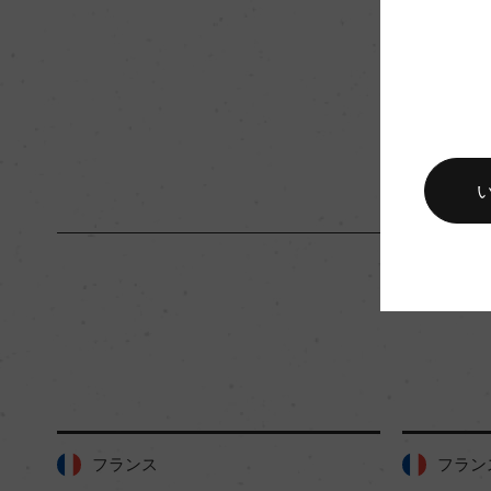
入数
6
キャップの仕様
コルク
フランス
フラン