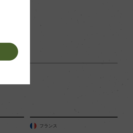
赤
。
フランス