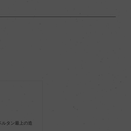
ブルゴーニュ
ー
フルボディ
13.5％
ー
ー
ベルタン最上の造