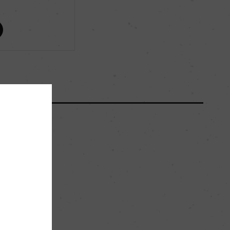
ー
ー
ー
30.07hl/ha
粘土石灰質
。
グラン・クリュ