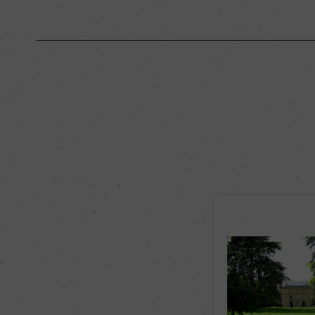
原産国名
フランス
地区名
コート・ド・ニュイ
種類
スティルワイン
品種（原材料）
ピノ・ノワール 100
飲み頃温度
16℃
有機JAS認証
ー