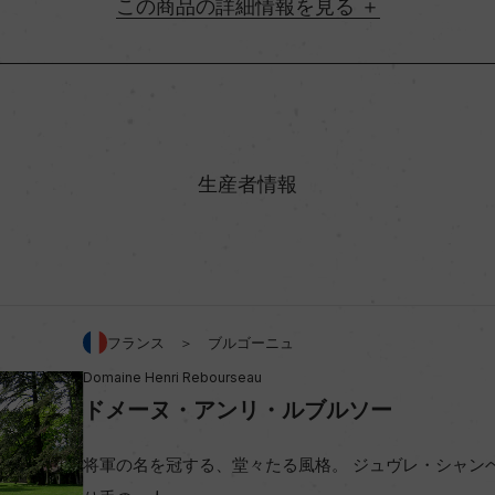
詳細情報
地方名
村名
生産者情報
味わい
%
アルコール度数
フランス ＞ ブルゴーニュ
Domaine Henri Rebourseau
ビオ情報・認証機関
ドメーヌ・アンリ・ルブルソー
コンクール入賞歴
将軍の名を冠する、堂々たる風格。 ジュヴレ・シャン