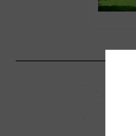
海外ワイン専門誌評価歴
ー
国内ワイン専門誌評価歴
ー
醗酵・熟成
醗酵：ステンレスタ
熟成：オーク樽 18カ
0%)
栽培面積
2ha
樹齢
39年
品質分類・原産地呼称
A.O.C.クロ・ド・ヴ