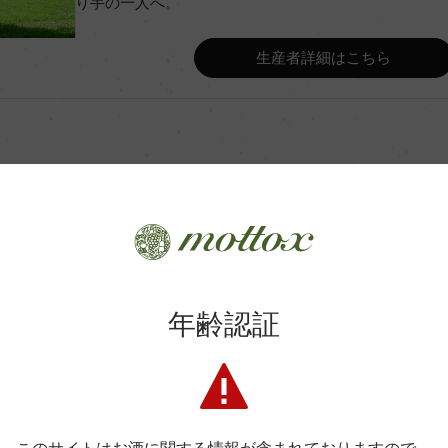
り手の一人へ。
Wine Advocate 獲得点
生産者詳細はこちら
Wine Spectator 得点
ンク
年間生産量
月(仏産、228L、新樽比率9
平均収量
商品に関するお問い合わせはこちら
年齢認証
土壌
弊社は、酒類販売業免許をお持ちの販売店様とお取引しております
ージョ
格付
料飲店様には帳合酒販店様を通して商品を提供しております。
消費者様には酒販店様の紹介をしております