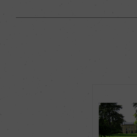
原産国名
フランス
地区名
コート・ド・ニュイ
種類
スティルワイン
品種（原材料）
ピノ・ノワール 100
飲み頃温度
ー
有機JAS認証
ー