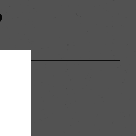
ー
ー
ー
26.5hl/ha
粘土石灰質
。
グラン・クリュ