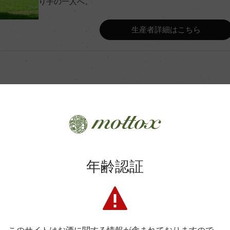
り手の一人へ。
Wine Advocate 獲得点
生産者詳細はこちら
Wine Spectator 得点
ンク
年間生産量
月(仏産、228L、新樽比率10
平均収量
商品に関するお問い合わせはこちら
年齢認証
土壌
弊社は、酒類販売業免許をお持ちの販売店様とお取引しております
ンベルタン
格付
料飲店様には帳合酒販店様を通して商品を提供しております。
消費者様には酒販店様の紹介をしております