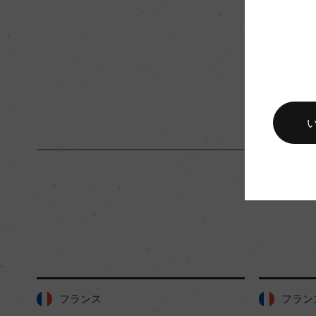
入数
6
キャップの仕様
コルク
フランス
フラン