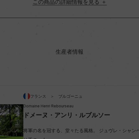
詳細情報
地方名
村名
生産者情報
味わい
%
アルコール度数
フランス ＞ ブルゴーニュ
Domaine Henri Rebourseau
ビオ情報・認証機関
ドメーヌ・アンリ・ルブルソー
コンクール入賞歴
将軍の名を冠する、堂々たる風格。 ジュヴレ・シャン