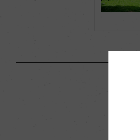
海外ワイン専門誌評価歴
ー
国内ワイン専門誌評価歴
ー
醗酵・熟成
醗酵：ステンレスタ
熟成：オーク樽 18カ
0%)
栽培面積
5ha
樹齢
44年
品質分類・原産地呼称
A.O.C.マジ・シャ