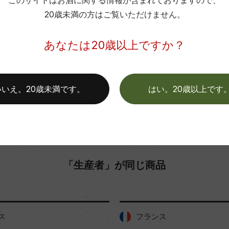
このサイトはお酒に関する情報が含まれておりますので、
色
20歳未満の方はご覧いただけません。
お取り寄せ可能店一覧はこちら
あなたは20歳以上ですか？
いいえ。20歳未満です。
はい。20歳以上です
「生産者」が同じ商品
ス
フランス