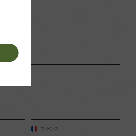
赤
。
フランス