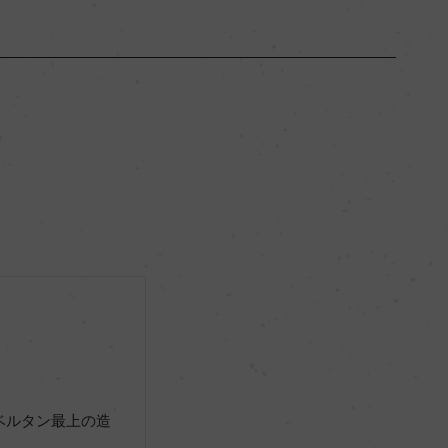
ブルゴーニュ
ー
フルボディ
14％
ー
ー
ベルタン最上の造