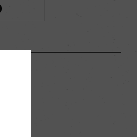
ー
ー
84000
70hl/ha
シルト、ローム質土壌
。
ー
白