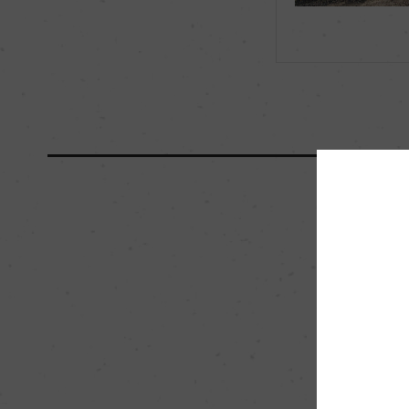
海外ワイン専門誌評価歴
ー
国内ワイン専門誌評価歴
ー
醗酵・熟成
醗酵：ステンレスタ
熟成：ステンレスタ
栽培面積
8.5ha
樹齢
22年
品質分類・原産地呼称
マールボロG.I.
入数
12