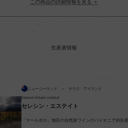
詳細情報
地方名
村名
生産者情報
味わい
 92%/セミヨン 8%
アルコール度数
ニュージーランド ＞ サウス・アイランド
Seresin Estate Limited
ビオ情報・認証機関
セレシン・エステイト
コンクール入賞歴
「マールボロ」地区の自然派ワインのパイオニア的生