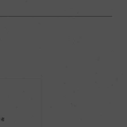
サウス・アイランド
ー
辛口
12.5％
ビオロジック, Bio-Gro
ー
産者