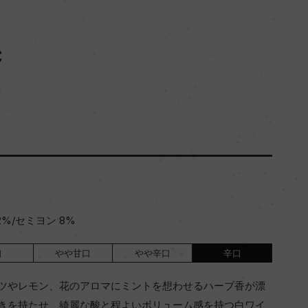
c
%/セミヨン 8%
口
やや甘口
やや辛口
辛口
ツやレモン、花のアロマにミントを想わせるハーブ香が漂
きを持たせ、綺麗な酸と程よいボリューム感を持つ白ワイ