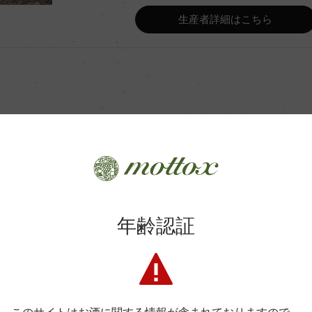
Wine Advocate 獲得点
生産者詳細はこちら
Wine Spectator 得点
ンク
年間生産量
ンク2カ月
平均収量
商品に関するお問い合わせはこちら
土壌
年齢認証
弊社は、酒類販売業免許をお持ちの販売店様とお取引しております
格付
料飲店様には帳合酒販店様を通して商品を提供しております。
消費者様には酒販店様の紹介をしております
色