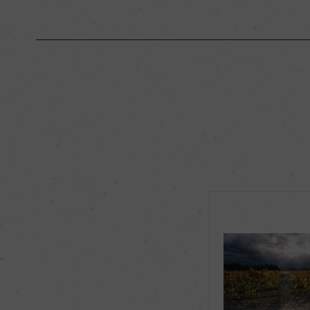
原産国名
ニュージーランド
地区名
ー
種類
スティルワイン
品種（原材料）
ソーヴィニヨン・ブラン
飲み頃温度
10℃
有機JAS認証
ー