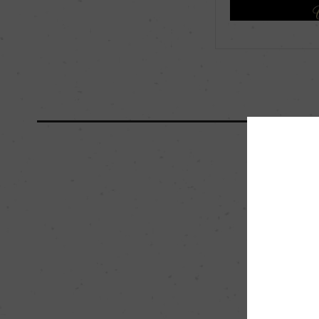
海外ワイン専門誌評価歴
ー
国内ワイン専門誌評価歴
ー
醗酵・熟成
醗酵：ステンレスタ
ク醗酵
熟成：10%オーク樽(
0%)、80%ステン
栽培面積
10ha
樹齢
ー
品質分類・原産地呼称
テッレ・デリ・オスチI.