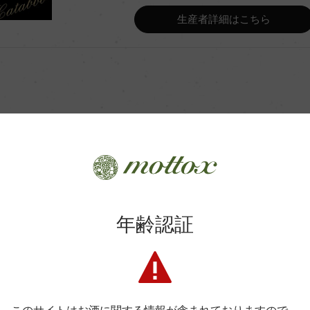
Wine Advocate 獲得点
生産者詳細はこちら
Wine Spectator 得点
ンク/主醗酵後、マロラクティッ
年間生産量
500L、フランス産、新樽10
レスタンク熟成 3カ月
商品に関するお問い合わせはこちら
平均収量
年齢認証
弊社は、酒類販売業免許をお持ちの販売店様とお取引しております
土壌
料飲店様には帳合酒販店様を通して商品を提供しております。
消費者様には酒販店様の紹介をしております
G.P.
格付