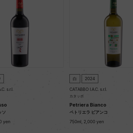
9
白
2024
. s.r.l.
CATABBO I.A.C. s.r.l.
カタッボ
sso
Petriera Bianco
ッソ
ペトリエラ ビアンコ
0 yen
750ml, 2,000 yen