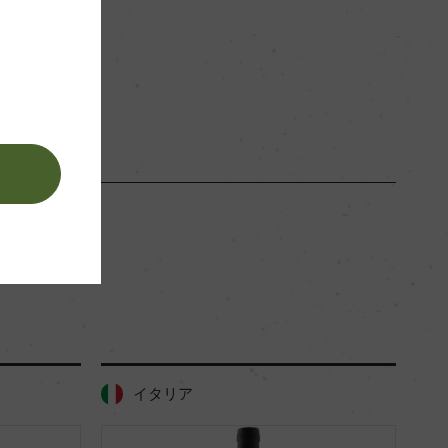
赤
。
イタリア