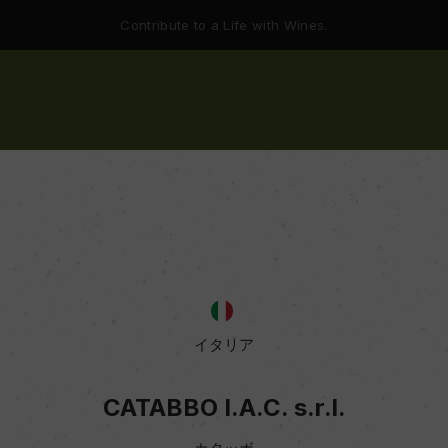
Contribute to a Life with Wines.
イタリア
CATABBO I.A.C. s.r.l.