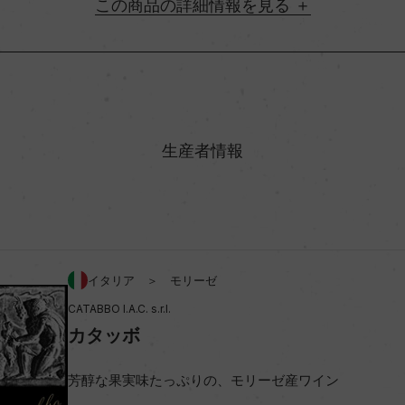
詳細情報
地方名
村名
生産者情報
味わい
00%
アルコール度数
イタリア ＞ モリーゼ
CATABBO I.A.C. s.r.l.
ビオ情報・認証機関
カタッボ
コンクール入賞歴
芳醇な果実味たっぷりの、モリーゼ産ワイン