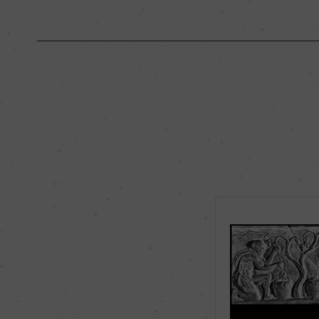
原産国名
イタリア
地区名
ー
種類
スティルワイン
品種（原材料）
モンテプルチアーノ 1
飲み頃温度
16℃
有機JAS認証
ー