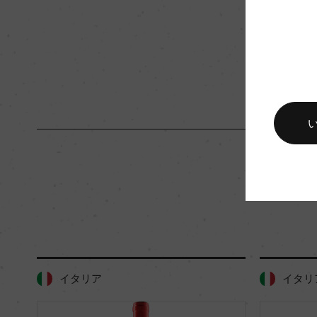
入数
12
キャップの仕様
コルク
イタリア
イタリ