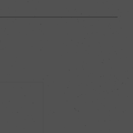
モリーゼ
ー
ミディアムボディ
13％
ビオロジック, Associazione Suolo e Salute
ー