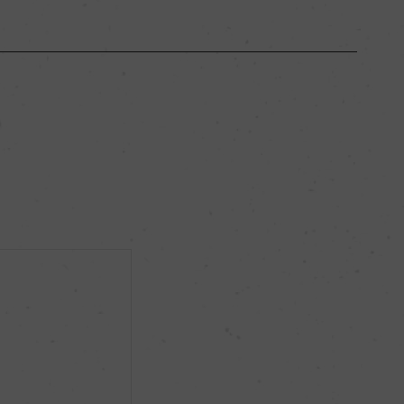
モリーゼ
ー
フルボディ
14％
ー
ー