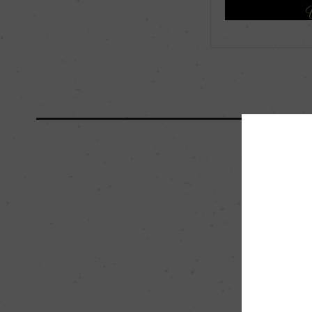
海外ワイン専門誌評価歴
ー
国内ワイン専門誌評価歴
ー
醗酵・熟成
醗酵：オーク樽30%
酵後、マロラクティ
熟成：オーク樽30%
月
栽培面積
0
樹齢
15年
品質分類・原産地呼称
モリーゼD.O.P.