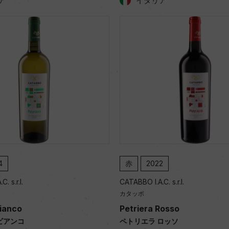
ア
イタリア
4
赤
2022
. s.r.l.
CATABBO I.A.C. s.r.l.
カタッボ
Bianco
Petriera Rosso
ビアンコ
ペトリエラ ロッソ