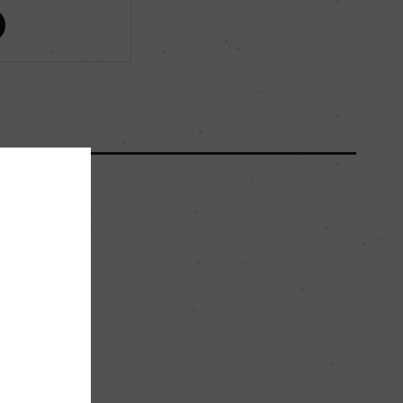
ー
ー
ー
45hl/ha
。
中密度の粘土質
ー