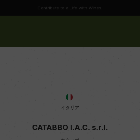
Contribute to a Life with Wines.
イタリア
CATABBO I.A.C. s.r.l.