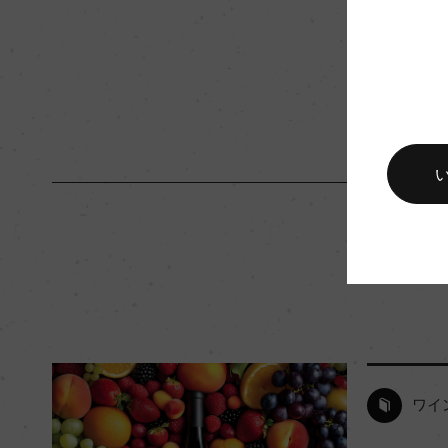
入数
12
キャップの仕様
コルク
ワイ