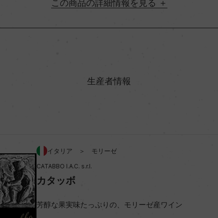
詳細情報
地方名
村名
生産者情報
味わい
00%
アルコール度数
イタリア ＞ モリーゼ
CATABBO I.A.C. s.r.l.
ビオ情報・認証機関
カタッボ
コンクール入賞歴
芳醇な果実味たっぷりの、モリーゼ産ワイン