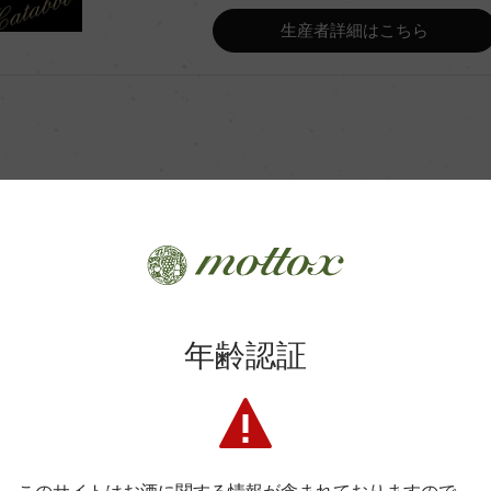
Wine Advocate 獲得点
生産者詳細はこちら
Wine Spectator 得点
、ステンレスタンク70%/主醗
年間生産量
ック醗酵
、ステンレスタンク70% 24カ
商品に関するお問い合わせはこちら
平均収量
年齢認証
弊社は、酒類販売業免許をお持ちの販売店様とお取引しております
土壌
料飲店様には帳合酒販店様を通して商品を提供しております。
消費者様には酒販店様の紹介をしております
格付