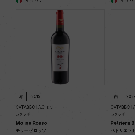
イタリア
イタリ
赤
2019
白
202
CATABBO I.A.C. s.r.l.
CATABBO I.A.C
カタッボ
カタッボ
Molise Rosso
Petriera 
モリーゼ ロッソ
ペトリエラ 