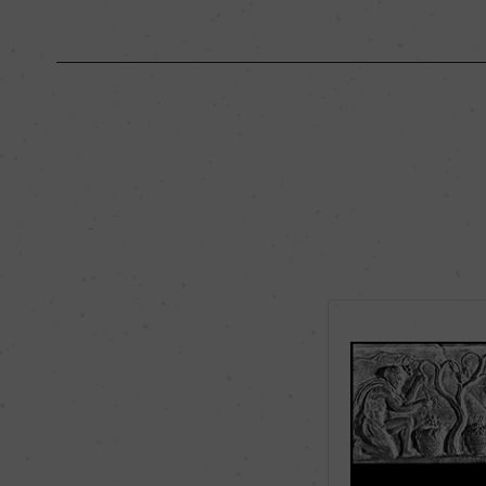
原産国名
イタリア
地区名
ー
種類
スティルワイン
品種（原材料）
モンテプルチアーノ 1
飲み頃温度
17℃
有機JAS認証
ー