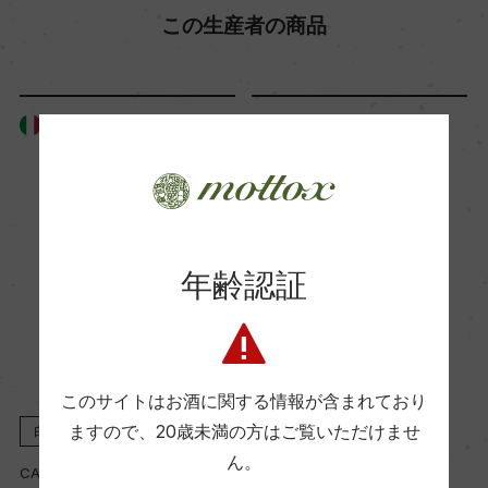
この生産者の商品
イタリア
イタリア
年齢認証
このサイトはお酒に関する情報が含まれており
ますので、
20歳未満の方はご覧いただけませ
白
2024
赤
2022
ん。
CATABBO I.A.C. s.r.l.
CATABBO I.A.C. s.r.l.