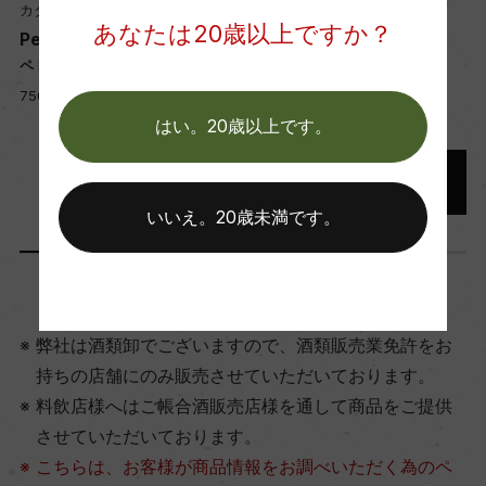
カタッボ
カタッボ
あなたは20歳以上ですか？
Petriera Bianco
Petriera Rosso
ペトリエラ ビアンコ
ペトリエラ ロッソ
750ml, 2,000 yen
750ml, 2,150 yen
はい。20歳以上です。
いいえ。20歳未満です。
弊社は酒類卸でございますので、酒類販売業免許をお
持ちの店舗にのみ販売させていただいております。
料飲店様へはご帳合酒販売店様を通して商品をご提供
させていただいております。
こちらは、お客様が商品情報をお調べいただく為のペ