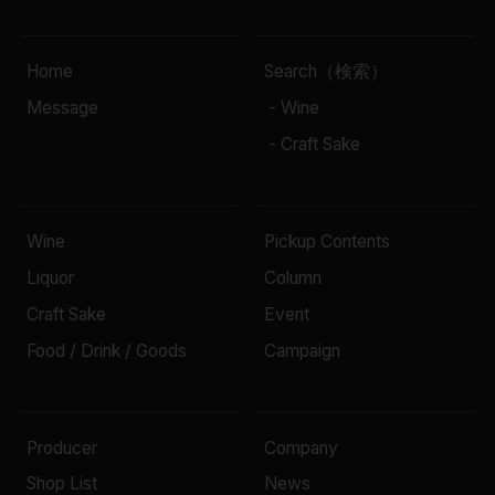
Home
Search（検索）
Message
- Wine
- Craft Sake
Wine
Pickup Contents
Liquor
Column
Craft Sake
Event
Food / Drink / Goods
Campaign
Producer
Company
Shop List
News