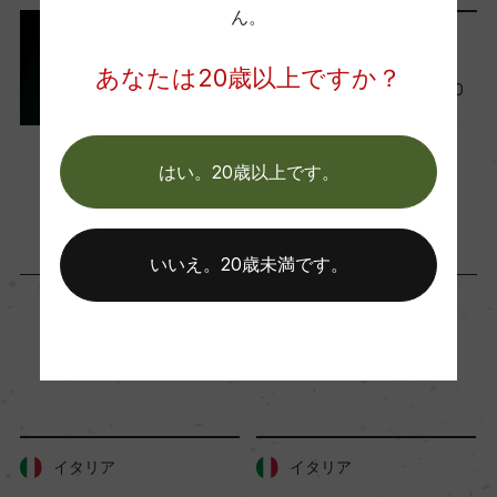
ー
ん。
ワインのキホン
あなたは20歳以上ですか？
イタリアワインの特徴。全20
Wine Advocate 獲得点
州の産地を詳しく解説
ー
2024年1月31日
はい。20歳以上です。
ワイン
イタリア
…
国内ワイン専門誌評価歴
ー
いいえ。20歳未満です。
Wine Spectator 得点
91
「生産者」が同じ商品
醗酵・熟成
イタリア
イタリア
醗酵：ステンレスタンク