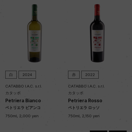
熟成：ステンレスタンク12カ月
年間生産量
22000
栽培面積
0
白
2024
赤
2022
平均収量
CATABBO I.A.C. s.r.l.
CATABBO I.A.C. s.r.l.
53hl/ha
カタッボ
カタッボ
Petriera Bianco
Petriera Rosso
ペトリエラ ビアンコ
ペトリエラ ロッソ
樹齢
750ml, 2,000 yen
750ml, 2,150 yen
1998年植樹年