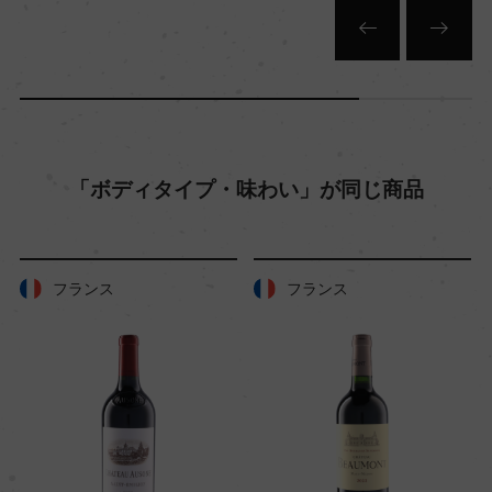
土壌
中密度の粘土質
品質分類・原産地呼称
ティンティリア・デル・モリーゼD.O.P.
「ボディタイプ・味わい」が同じ商品
格付
フランス
フランス
ー
入数
12
色