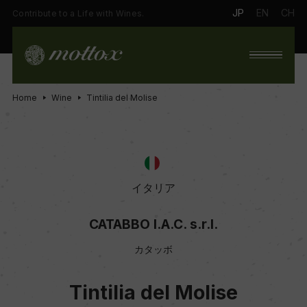
JP
EN
CH
Contribute to a Life with Wines.
Home
Wine
Tintilia del Molise
イタリア
CATABBO I.A.C. s.r.l.
カタッボ
Tintilia del Molise