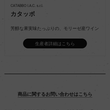
CATABBO I.A.C. s.r.l.
カタッボ
種類
スティルワイン
芳醇な果実味たっぷりの、モリーゼ産ワイン
味わい
生産者詳細はこちら
フルボディ
品種（原材料）
ティンティリア 100%
アルコール度数
商品に関するお問い合わせはこちら
14％