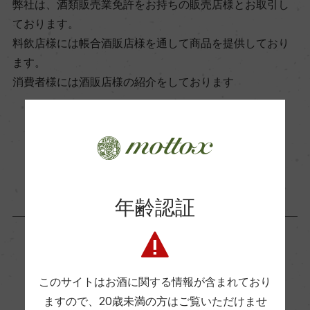
弊社は、酒類販売業免許をお持ちの販売店様とお取引し
飲み頃温度
ております。
18℃
料飲店様には帳合酒販店様を通して商品を提供しており
ます。
消費者様には酒販店様の紹介をしております
ビオ情報・認証機関
ー
お取り寄せ可能店一覧はこちら
有機JAS認証
ー
年齢認証
コンクール入賞歴
ー
この商品に関連する記事
このサイトはお酒に関する情報が含まれており
海外ワイン専門誌評価歴
ますので、
20歳未満の方はご覧いただけませ