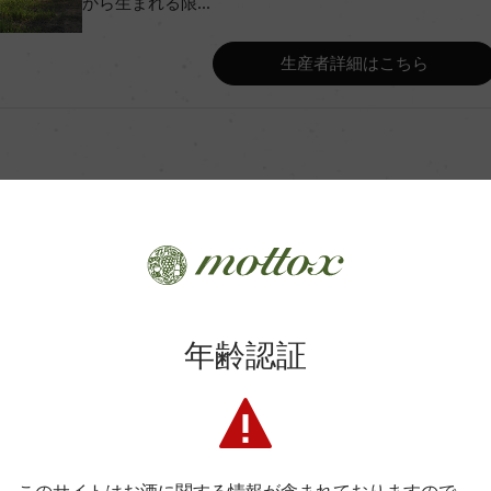
から生まれる限...
Wine Advocate 獲得点
生産者詳細はこちら
Wine Spectator 得点
し翌日ラッキング。フレンチオ
年間生産量
MLF
ク樽とステンレスタンクにて11
、新樽比率11%)、ブレンド後ステ
カ月。清澄剤不使用。
商品に関するお問い合わせはこちら
年齢認証
平均収量
弊社は、酒類販売業免許をお持ちの販売店様とお取引しております
土壌
料飲店様には帳合酒販店様を通して商品を提供しております。
消費者様には酒販店様の紹介をしております