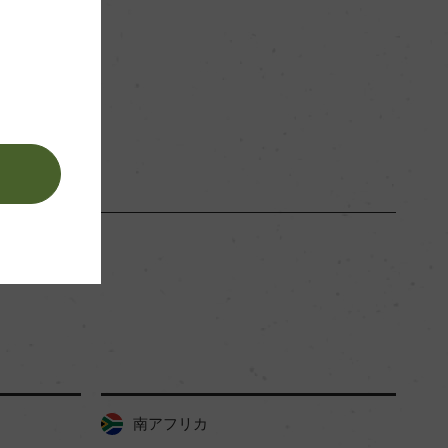
ー
白
。
南アフリカ