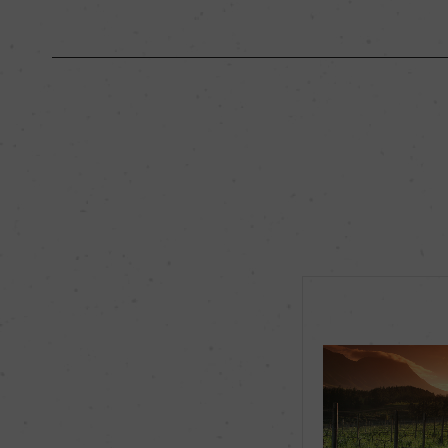
原産国名
南アフリカ
地区名
ケープ・サウス・コ
種類
スティルワイン
品種（原材料）
シャルドネ 100%
飲み頃温度
12℃
有機JAS認証
ー