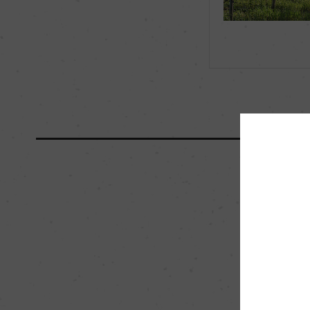
海外ワイン専門誌評価歴
ー
国内ワイン専門誌評価歴
ー
醗酵・熟成
醗酵：房ごとプレス
ーク樽(天然酵母) 、
熟成：フレンチオー
カ月(500l&228L
ンレスタンクにて5
栽培面積
0
樹齢
18年