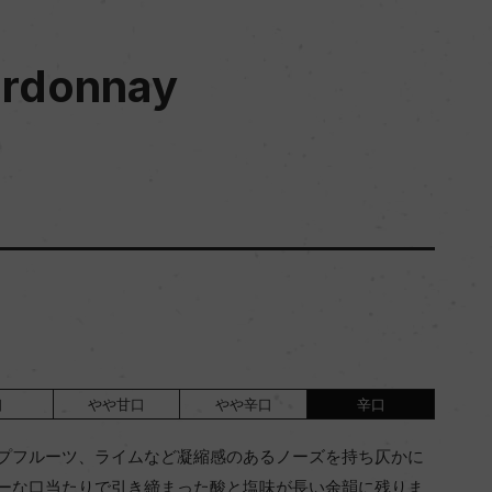
ardonnay
口
やや甘口
やや辛口
辛口
プフルーツ、ライムなど凝縮感のあるノーズを持ち仄かに
ーな口当たりで引き締まった酸と塩味が長い余韻に残りま