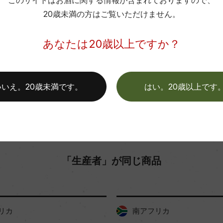
このサイトはお酒に関する情報が含まれておりますので、
メルーアンーアールダ・ヴァレー
格付
20歳未満の方はご覧いただけません。
色
お取り寄せ可能店一覧はこちら
あなたは20歳以上ですか？
いいえ。20歳未満です。
はい。20歳以上です
「生産者」が同じ商品
リカ
南アフリカ