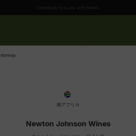
Contribute to a Life with Wines.
rdonnay
南アフリカ
Newton Johnson Wines