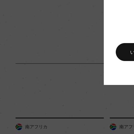
品質分類・原産地呼称
W.O.アッパー・ヘ
入数
12
キャップの仕様
コルク
南アフリカ
南アフ