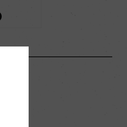
ー
ー
ー
9hl/ha
。
風化した水はけの良い花崗岩質土壌、粘土質土壌