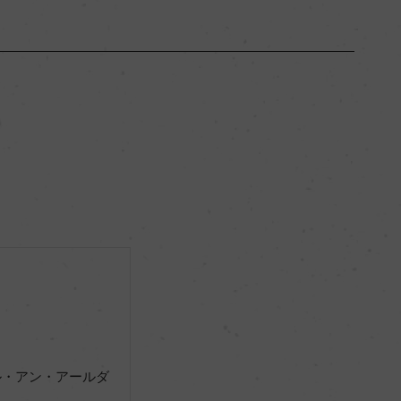
ウエスタン・ケープ
ー
辛口
13.5％
サステナブル農法, South African Wine and Spirits B
oard
ル・アン・アールダ
ー