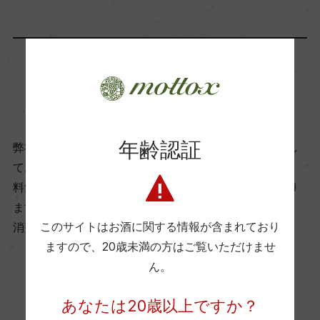
飲み頃温度
8℃
ビオ情報・認証機関
商品に関するお問い合わせはこちら
ビオロジック, Ecocert
年齢認証
弊社は、酒類販売業免許をお持ちの販売店様とお取引し
有機JAS認証
ております。
あり
料飲店様には帳合酒販店様を通して商品を提供しており
ます。
このサイトはお酒に関する情報が含まれており
消費者様には酒販店様の紹介をしております
コンクール入賞歴
ますので、
20歳未満の方はご覧いただけませ
ー
ん。
お取り寄せ可能店一覧はこちら
あなたは20歳以上ですか？
海外ワイン専門誌評価歴