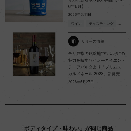
熟成：フレンチオーク樽 18カ月(225L/新樽18%)
6年6月】
2026年6月1日
年間生産量
ワイン
テイスティング
…
42000
リリース情報
栽培面積
チリ屈指の銘醸地“アパルタ”の
魅力を映すワイン―ネイエン・
27ha
デ・アパルタより「プリムス
カルメネール 2023」新発売
平均収量
2026年5月27日
50hl/ha
樹齢
30ー80年
「ボディタイプ・味わい」が同じ商品