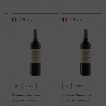
土壌
風化花崗岩・粘土質土壌(平坦、水はけ良好、土層
フランス
フランス
約6m)
品質分類・原産地呼称
アパルタD.O.
格付
ー
赤
2022
赤
2021
入数
12
Chateau Beaumont
Chateau Beaumont
シャトー・ボーモン
シャトー・ボーモン