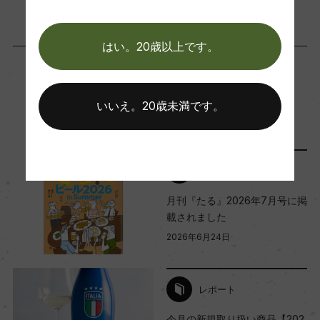
ー
はい。20歳以上です。
Wine Advocate 獲得点
ー
この商品に関連する記事
いいえ。20歳未満です。
国内ワイン専門誌評価歴
ー
メディア・受賞情報
月刊『たる』2026年7月号に掲
Wine Spectator 得点
載されました
ー
2026年6月24日
醗酵・熟成
レポート
醗酵：ステンレスタンク醗酵
今月の新規取り扱い商品【202