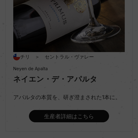
種類
スティルワイン
味わい
チリ ＞ セントラル・ヴァレー
フルボディ
Neyen de Apalta
ネイエン・デ・アパルタ
品種（原材料）
カルメネール 100%
アパルタの本質を、研ぎ澄まされた1本に。
アルコール度数
生産者詳細はこちら
13.5％