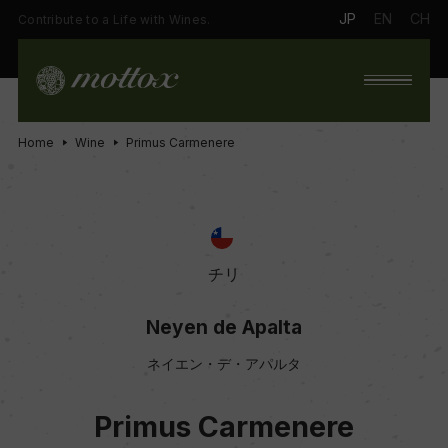
JP
EN
CH
Contribute to a Life with Wines.
Home
Wine
Primus Carmenere
チリ
Neyen de Apalta
ネイエン・デ・アパルタ
Primus Carmenere