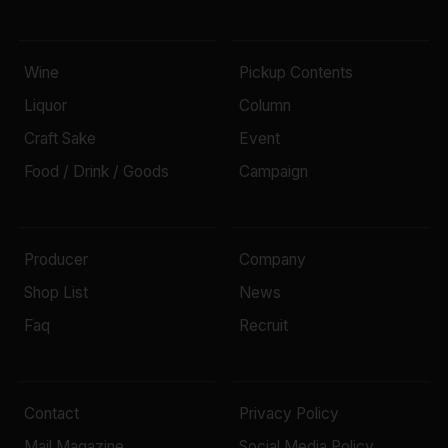
Wine
Pickup Contents
Liquor
Column
Craft Sake
Event
Food / Drink / Goods
Campaign
Producer
Company
Shop List
News
Faq
Recruit
Contact
Privacy Policy
Mail Magazine
Social Media Policy