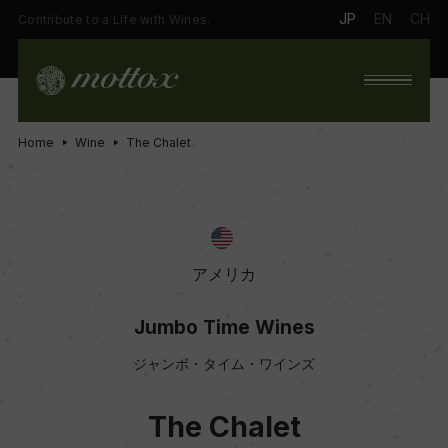
JP
EN
CH
Contribute to a Life with Wines.
Home
Wine
The Chalet
アメリカ
Jumbo Time Wines
ジャンボ・タイム・ワインズ
The Chalet