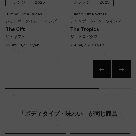
オレンジ
2025
オレンジ
2025
Jumbo Time Wines
Jumbo Time Wines
土壌
ジャンボ・タイム・ワインズ
ジャンボ・タイム・ワインズ
ベアウォロー・ローム土壌
The Gift
The Tropics
ザ・ギフト
ザ・トロピクス
750ml, 4,400 yen
750ml, 4,400 yen
品質分類・原産地呼称
ポッター・ヴァレーA.V.A.
格付
ー
入数
「ボディタイプ・味わい」が同じ商品
12