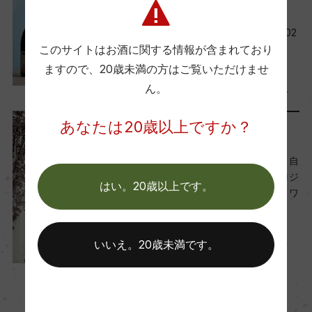
レポート
ー
今月の新規取り扱い商品【202
6年7月】
このサイトはお酒に関する情報が含まれており
Wine Advocate 獲得点
2026年7月1日
ますので、
20歳未満の方はご覧いただけませ
ー
ん。
ワイン
テイスティング
…
あなたは20歳以上ですか？
国内ワイン専門誌評価歴
リリース情報
ー
カリフォルニアから届いた、自
由でポジティブなワインプロジ
はい。20歳以上です。
ェクト「ジャンボ・タイム・ワ
Wine Spectator 得点
インズ」新発売
ー
2026年6月19日
いいえ。20歳未満です。
醗酵・熟成
醗酵：オーク樽 約15℃にて180日間(天然酵母,MLF