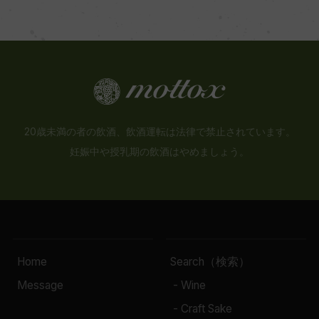
20歳未満の者の飲酒、飲酒運転は法律で禁止されています。
妊娠中や授乳期の飲酒はやめましょう。
Home
Search（検索）
Message
- Wine
- Craft Sake