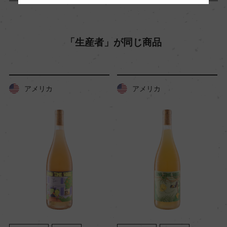
有)
熟成：フレンチオーク樽 8カ月(228L, 新樽なし)
「生産者」が同じ商品
年間生産量
876
アメリカ
アメリカ
栽培面積
0
平均収量
ー
樹齢
15年