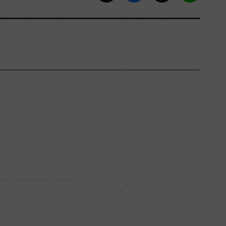
ヴェネト
ー
フルボディ
15％
ー