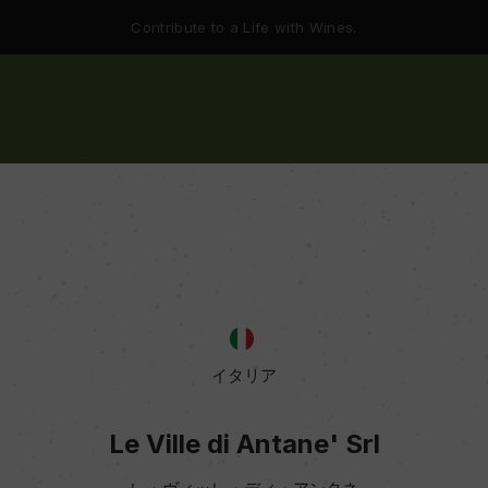
Contribute to a Life with Wines.
イタリア
Le Ville di Antane' Srl