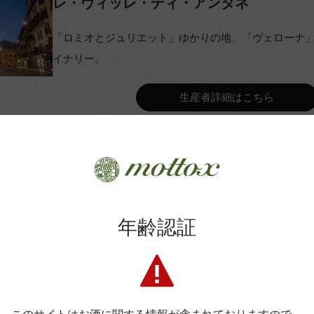
レ・ヴィッレ・ディ・アンタネ
「ロミオとジュリエット」ゆかりの地、「ヴェローナ
コンクール入賞歴
イナリー。
Wine Advocate 獲得点
生産者詳細はこちら
Wine Spectator 得点
ンク/マロラクティック醗酵あり
年間生産量
ク6カ月/オーク樽18カ月(新樽
年齢認証
平均収量
商品に関するお問い合わせはこちら
土壌