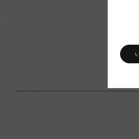
品質分類・原産地呼称
アマローネ・デッラ・ヴ
入数
12
キャップの仕様
コルク