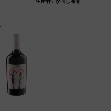
「生産者」が同じ商品
ア