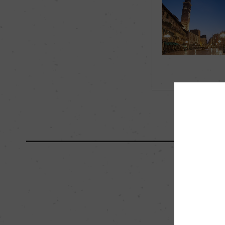
有機JAS認証
ー
海外ワイン専門誌評価歴
ー
国内ワイン専門誌評価歴
ー
醗酵・熟成
醗酵：ステンレスタ
熟成：ステンレスタン
比率30%)/瓶6カ月
栽培面積
50ha
樹齢
20年