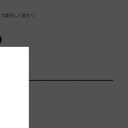
」で誕生した新生ワ
(2018)サクラアワード 2022 金賞
ー
ー
100000
16hl/ha
粘土、石灰質