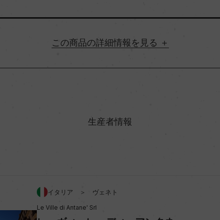
詳細情報
地方名
村名
生産者情報
味わい
コルヴィノーネ 20%/ロンディ
アルコール度数
イタリア ＞ ヴェネト
Le Ville di Antane' Srl
ビオ情報・認証機関