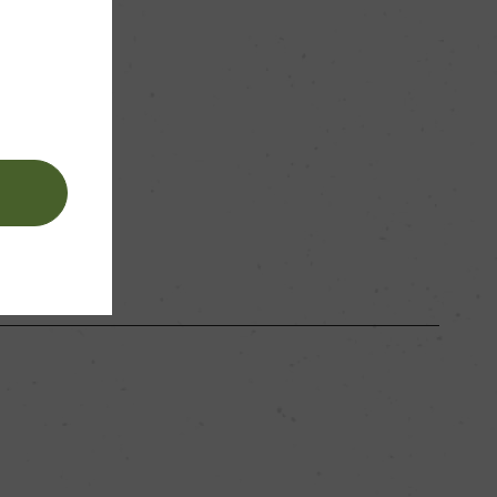
。
ー
赤
。