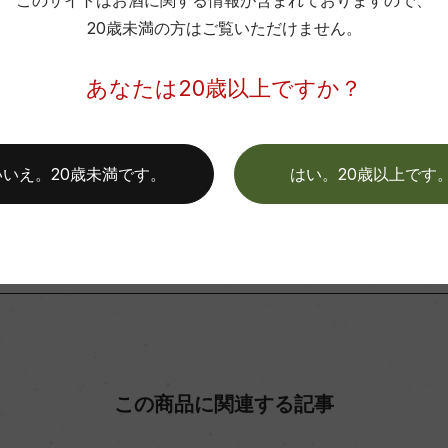
このサイトはお酒に関する情報が含まれておりますので、
弊社は、酒類販売業免許をお持ちの販売店様とお取引しております
20歳未満の方はご覧いただけません。
料飲店様には帳合酒販店様を通して商品を提供しております。
ァルポリチェッラD.O.C.G.
格付
消費者様には酒販店様の紹介をしております
あなたは20歳以上ですか？
色
お取り寄せ可能店一覧はこちら
いいえ。20歳未満です。
はい。20歳以上です
この商品に関連する記事