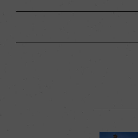
原産国名
イタリア
地区名
ヴァルポリチェッラ
種類
スティルワイン
品種（原材料）
コルヴィーナ 65%/
ネッラ 15%
飲み頃温度
18℃