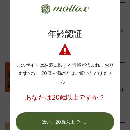
レポート
Wine Spectator 得点
ー
舞台『ベニスに死す』協賛記
念！キャストのおすすめワイン
年齢認証
をご紹介
醗酵・熟成
2025年2月26日
醗酵：ステンレスタンク
ワイン
イタリア
…
熟成：ステンレスタンク
このサイトはお酒に関する情報が含まれており
ワインと暮らす
ますので、
20歳未満の方はご覧いただけませ
年間生産量
ん。
バレンタインにワインを贈ろ
20000
う！味わい・見た目で選ぶおす
あなたは20歳以上ですか？
すめセレクション
2025年1月21日
栽培面積
ワイン
フランス
…
50ha
はい。20歳以上です。