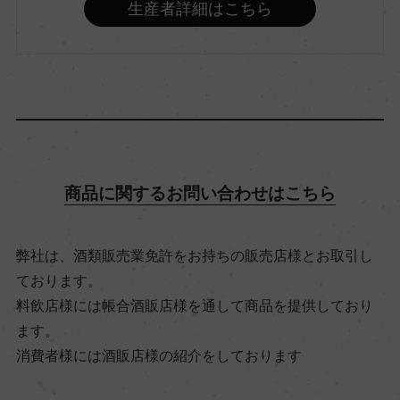
生産者詳細はこちら
メルロー/シラー/コルヴィーナ
アルコール度数
13.5％
飲み頃温度
商品に関するお問い合わせはこちら
18℃
弊社は、酒類販売業免許をお持ちの販売店様とお取引し
ビオ情報・認証機関
ております。
ビオロジック, ICEA
料飲店様には帳合酒販店様を通して商品を提供しており
ます。
消費者様には酒販店様の紹介をしております
有機JAS認証
ー