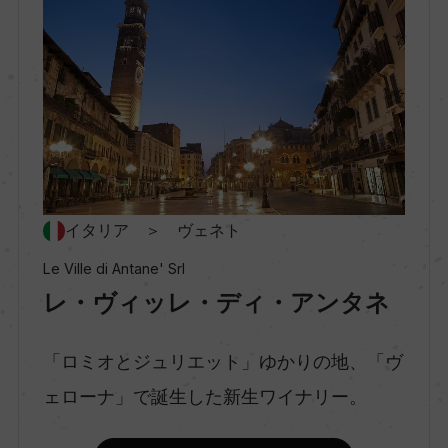
地区名
ー
村名
ー
イタリア ＞ ヴェネト
種類
スティルワイン
Le Ville di Antane' Srl
レ・ヴィッレ・ディ・アンタネ
味わい
「ロミオとジュリエット」ゆかりの地、「ヴ
フルボディ
ェローナ」で誕生した新生ワイナリー。
品種（原材料）