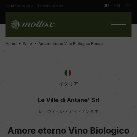
JP
EN
CH
Contribute to a Life with Wines.
Home
Wine
Amore eterno Vino Biologico Rosso
イタリア
Le Ville di Antane' Srl
レ・ヴィッレ・ディ・アンタネ
Amore eterno Vino Biologico