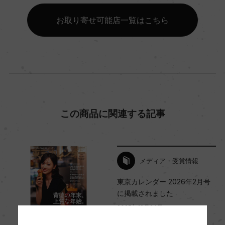
お取り寄せ可能店一覧はこちら
コンクール入賞歴
(NV)サクラアワード 2022 金賞 (NV)サクラアワー
ド 2019 金賞
海外ワイン専門誌評価歴
ー
この商品に関連する記事
Wine Advocate 獲得点
ー
メディア・受賞情報
東京カレンダー 2026年2月号
に掲載されました
国内ワイン専門誌評価歴
2025年12月24日
ー