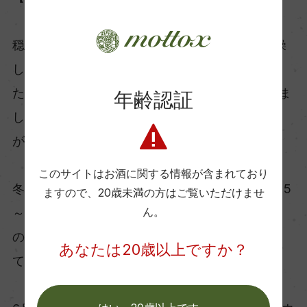
穏やかだった冬が終わり、4～5月も暖かく、乾燥
した晴れの日が続く、天候に恵まれた季節でし
た。反対に6月初めは少し気温が下がり雨も降りま
年齢認証
したが、その後晴れの日が続き焦げるような暑さ
が続きました。
このサイトはお酒に関する情報が含まれており
冬から春にかけて晴れの日が多かったため、６月5
ますので、
20歳未満の方はご覧いただけませ
ん。
～12日までの雨や寒さは、土壌にとっても良いも
のとなりました。ブドウ畑もとても健康的に育っ
あなたは20歳以上ですか？
ています。