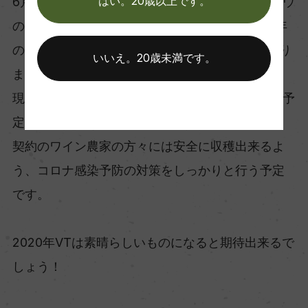
はい。20歳以上です。
6月1日頃より開花が始まり、6月25日頃にはブドウ
の実がなり始めました。ここまでの成長は、20年
の中で2007年、2003年に次ぐ3番目の早さになり
いいえ。20歳未満です。
ます。
現在の予想では、収穫は8月20日頃から開始する予
定です。
契約のワイン農家の方々には安全に収穫出来るよ
う、コロナ感染予防の対策をしっかりと行う予定
です。
2020年VTは素晴らしいものになると期待出来るで
しょう！