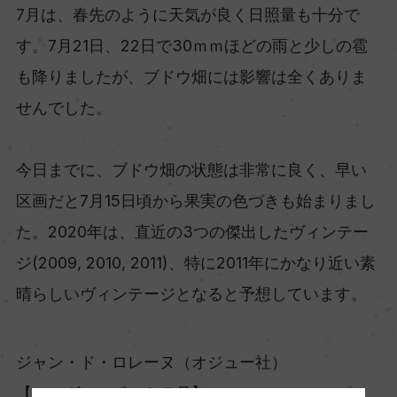
7月は、春先のように天気が良く日照量も十分で
す。7月21日、22日で30ｍｍほどの雨と少しの雹
も降りましたが、ブドウ畑には影響は全くありま
せんでした。
今日までに、ブドウ畑の状態は非常に良く、早い
区画だと7月15日頃から果実の色づきも始まりまし
た。2020年は、直近の3つの傑出したヴィンテー
ジ(2009, 2010, 2011)、特に2011年にかなり近い素
晴らしいヴィンテージとなると予想しています。
ジャン・ド・ロレーヌ（オジュー社）
【ヌーヴォレポート７月】