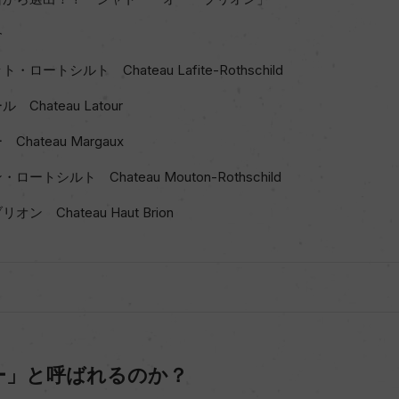
介
ートシルト Chateau Lafite-Rothschild
hateau Latour
ateau Margaux
トシルト Chateau Mouton-Rothschild
 Chateau Haut Brion
ー」と呼ばれるのか？