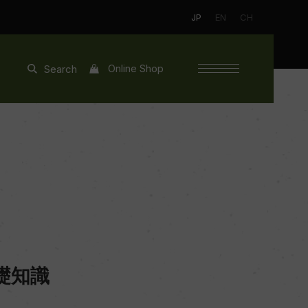
JP
EN
CH
Online Shop
Search
礎知識