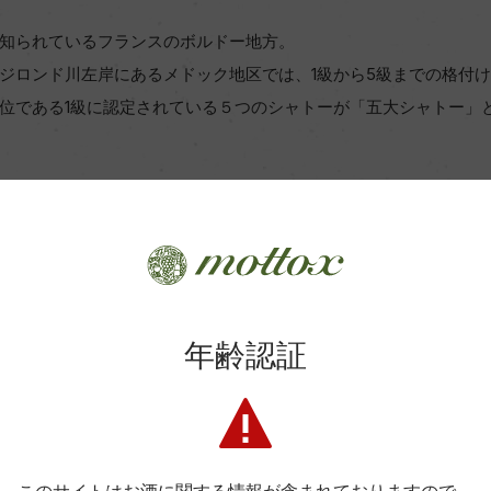
知られているフランスのボルドー地方。
ジロンド川左岸にあるメドック地区では、1級から5級までの格付け
位である1級に認定されている５つのシャトーが「五大シャトー」
（Chateau Lafite-Rothschild）
au Latour）
u Margaux）
Chateau Mouton-Rothschild）
年齢認証
eau Haut Brion）
シャトーを指しています。ボルドーワインの頂点に君臨している