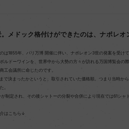
景。メドック格付けができたのは、ナポレオ
のは1855年、パリ万博 開催に伴い、ナポレオン3世の発案を受け
ボルドーワインを、世界中から大勢の方々が訪れる万国博覧会の
商工会議所に命じたのです。
級まで決まったかというと、取引されていた価格順。つまり当時か
た。
ャトーが制定され、その後シャトーの分裂や合併により現在では61シ
介はこちら↓