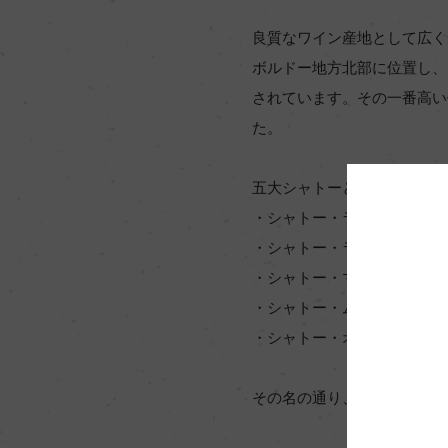
良質なワイン産地として広く
ボルドー地方北部に位置し、
されています。その一番高い
た。
五大シャトーとは、
・シャトー・ラフィット・ロートシルト
・シャトー・ラトゥール（Chate
・シャトー・マルゴー（Chatea
・シャトー・ムートン・ロートシルト（
・シャトー・オー・ブリオン（Chat
その名の通り、これら５つの