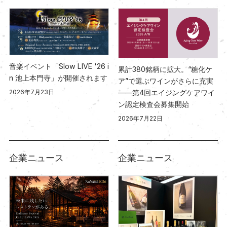
音楽イベント「Slow LIVE '26 i
累計380銘柄に拡大。“糖化ケ
n 池上本門寺」が開催されます
ア”で選ぶワインがさらに充実
2026年7月23日
――第4回エイジングケアワイ
ン認定検査会募集開始
2026年7月22日
企業ニュース
企業ニュース