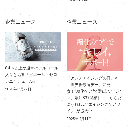
企業ニュース
企業ニュース
84％以上が通常のアルコール
入りと返答『ピエール・ゼロ
「アンチエイジングの日」×
シニャチュール』
「世界糖尿病デー」に発
2025年12月22日
表！“糖化ケア”で選ばれたワイ
ン、累計337銘柄に――からだ
にうれしい“エイジングケアワ
イン”が拡大中
2025年11月14日