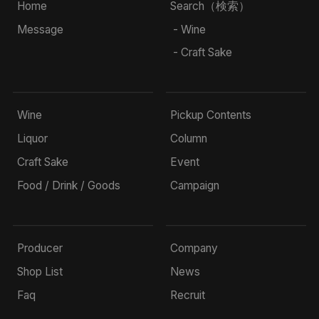
Home
Search（検索）
Message
- Wine
- Craft Sake
Wine
Pickup Contents
Liquor
Column
Craft Sake
Event
Food / Drink / Goods
Campaign
Producer
Company
Shop List
News
Faq
Recruit