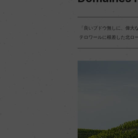
「良いブドウ無しに、偉大
テロワールに根差した北ロ