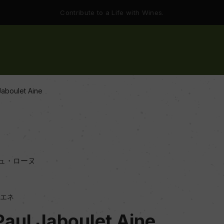
Contribute to a Life with Wines.
aboulet Aine
ュ・ローヌ
エネ
aul Jaboulet Aine