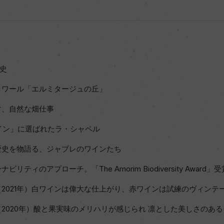
歴史
ロワール「エルミタージュの丘」
す、自然な畑仕事
イン」に選ばれたラ・シャペル
歴史を物語る、ジャブレのワインたち
ティのアプローチ。「The Amorim Biodiversity Award」
2021年）白ワインは偉大な仕上がり、赤ワインは試練のヴィンテ
2020年）酸と果実味のメリハリが感じられ 凛とした美しさのあ