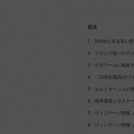
目次
200年に亘る長い
フランス随一のテ
テロワールに根差
「20世紀最高のワ
エルミタージュの
地球環境とサステーナビリ
ヴィンテージ情報（
ヴィンテージ情報（