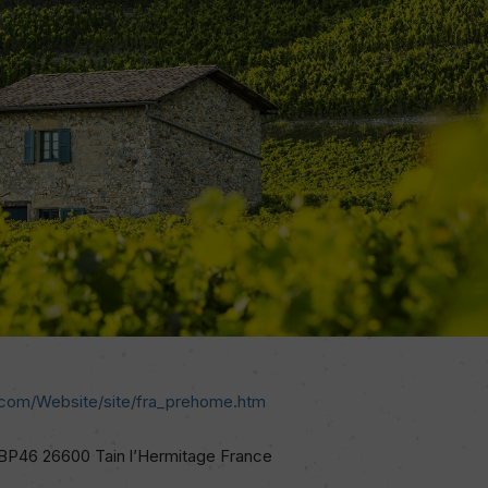
.com/Website/site/fra_prehome.htm
 BP46 26600 Tain l’Hermitage France