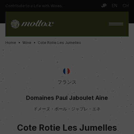
JP
EN
CH
Contribute to a Life with Wines.
Home
Wine
Cote Rotie Les Jumelles
フランス
Domaines Paul Jaboulet Aine
ドメーヌ・ポール・ジャブレ・エネ
Cote Rotie Les Jumelles