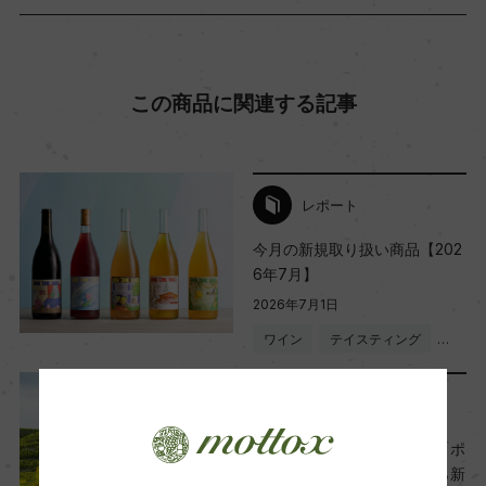
ー
Wine Advocate 獲得点
この商品に関連する記事
ー
国内ワイン専門誌評価歴
レポート
ー
今月の新規取り扱い商品【202
6年7月】
2026年7月1日
Wine Spectator 得点
ワイン
テイスティング
…
ー
リリース情報
醗酵・熟成
北ローヌの名門ワイナリー「ポ
醗酵：ー
ール・ジャブレ・エネ」から新