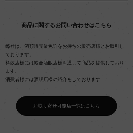
飲み頃温度
17℃
商品に関するお問い合わせはこちら
ビオ情報・認証機関
ー
弊社は、酒類販売業免許をお持ちの販売店様とお取引し
ております。
料飲店様には帳合酒販店様を通して商品を提供しており
有機JAS認証
ます。
ー
消費者様には酒販店様の紹介をしております
コンクール入賞歴
お取り寄せ可能店一覧はこちら
ー
海外ワイン専門誌評価歴