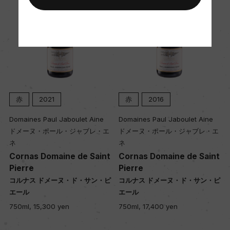
土壌
花崗岩、石灰岩質、粘土質
品質分類・原産地呼称
赤
2021
赤
2016
A.O.C.コート・ロティ
Domaines Paul Jaboulet Aine
Domaines Paul Jaboulet Aine
ドメーヌ・ポール・ジャブレ・エ
ドメーヌ・ポール・ジャブレ・エ
格付
ネ
ネ
ー
m
Cornas Domaine de Saint
Cornas Domaine de Saint
Pierre
Pierre
ン
コルナス ドメーヌ・ド・サン・ピ
コルナス ドメーヌ・ド・サン・ピ
入数
エール
エール
6
750ml, 15,300 yen
750ml, 17,400 yen