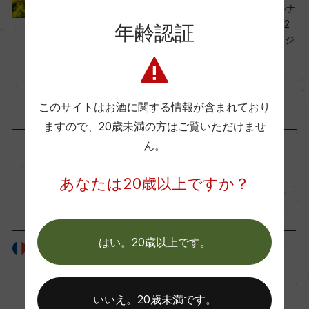
熟成：フレンチオーク樽にて12カ月(新樽比率2
たなエントリークラス「コルナ
0%)
ス レ・グランド・テラス 202
年齢認証
2」、「コート・ロティ レ・ジ
ュメル 2023」新発売
年間生産量
2026年6月24日
ー
このサイトはお酒に関する情報が含まれており
ますので、
20歳未満の方はご覧いただけませ
栽培面積
ん。
0
あなたは20歳以上ですか？
「生産者」が同じ商品
平均収量
38hl/ha
はい。20歳以上です。
フランス
フランス
樹齢
いいえ。20歳未満です。
15ー40年