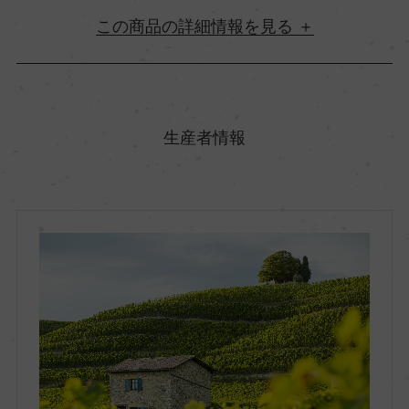
詳細情報
原産国名
フランス
生産者情報
地方名
コート・デュ・ローヌ
地区名
コート・ロティ
村名
ー