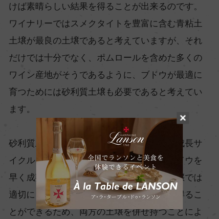
けば素晴らしい結果を得ることが出来るのです。
ワイナリーではスメクタイトを豊富に含む青粘土
土壌が最良の土壌であると考えていますが、それ
だけでは十分でなく、ポムロールを含めた多くの
ワイン産地がそうであるように、ブドウが最適に
育つためには砂利質土壌も必要であると考えてい
ます。
砂利質土壌は乾燥した年には熱を蓄えて、成長サ
イクルにおいてスプリンターのように、ブドウを
早く成熟に導くことが可能です。粘土質土壌では
適切にコントロールされた長い生育期間を得るこ
とができるため、両方の土壌を併せ持つことによ