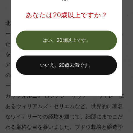
醸造責任者 リアム・イジコフスキー氏
あなたは20歳以上ですか？
北アイルランドで育ち、ワインのキャリアをスタ
ートさせる以前はアマチュアジョッキーをしてい
はい。20歳以上です。
た異色の経歴の持ち主。ワイン醸造家となること
を決意した後は、カリフォルニア、オーストラリ
ア、南アフリカ、ローヌ地方へと渡りワイン造り
いいえ。20歳未満です。
の技術を学びました。オーストラリアのハンタ
ー・ヴァレーにあるティレルズ・エステートや、
カリフォルニア ロシアン・リヴァー・ヴァレーに
あるウィリアムズ・セリエムなど、世界的に著名
なワイナリーでの経験を通じて、細部にまでこだ
わる厳格な目を養いました。ブドウ栽培と醸造学