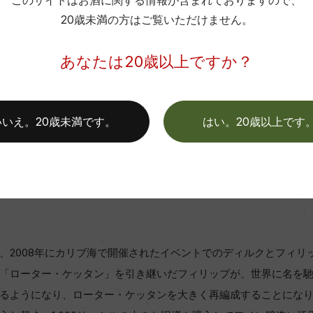
このサイトはお酒に関する情報が含まれておりますので、
20歳未満の方はご覧いただけません。
あなたは20歳以上ですか？
ピースポート村の急斜面で育まれるブドウ
いいえ。20歳未満です。
はい。20歳以上です
醸「ニーポート」の当主ディルク・ニーポート氏、息子のダニエ
リー「ローター・ケッタン」の当主フィリップ・ケッタン氏が201
村ゴルトトレプフェンを中心とした畑から、それぞれの経験に根
、2008年にカリブ海で開催されたイベントでのディルクとフィリ
「ローター・ケッタン」を引き継いだフィリップが、世界に名を
るようになり、ローター・ケッタンを大きく再編成することにな