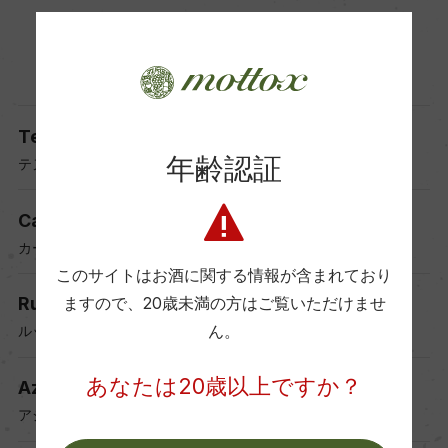
同じ地方の他のワイナリーはこちら
Tenuta Sant'Antonio
年齢認証
テヌータ・サンアントニオ
Casa Vinicola SARTORI SPA
カーサ・ヴィニコラ・サルトーリ
このサイトはお酒に関する情報が含まれており
Ruggeri & C. S.p.A.
ますので、
20歳未満の方はご覧いただけませ
ん。
ルッジェーリ
あなたは20歳以上ですか？
Azienda Agricola Dal Forno Romano
アジィエンダ・アグリコーラ・ダル・フォルノ・ロマーノ