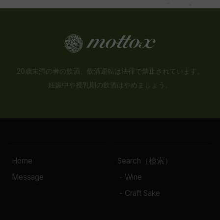
20歳未満の者の飲酒、飲酒運転は法律で禁止されています。
妊娠中や授乳期の飲酒はやめましょう。
Home
Search（検索）
Message
- Wine
- Craft Sake