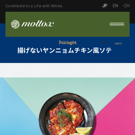
JP
EN
CH
Contribute to a Life with Wines.
Pairing04
MENU
揚げないヤンニョムチキン風ソテー