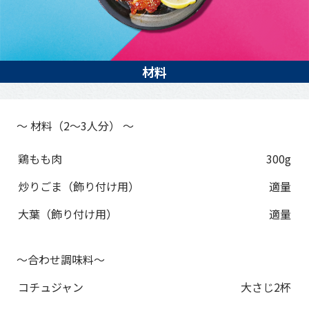
材料
～ 材料（2～3人分） ～
材料
分量
鶏もも肉
300g
炒りごま（飾り付け用）
適量
大葉（飾り付け用）
適量
～合わせ調味料～
材料
分量
コチュジャン
大さじ2杯