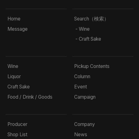
Home
Search（検索）
Message
- Wine
- Craft Sake
Wine
Pickup Contents
Liquor
Column
Craft Sake
Event
Food / Drink / Goods
Campaign
Producer
Company
Shop List
News