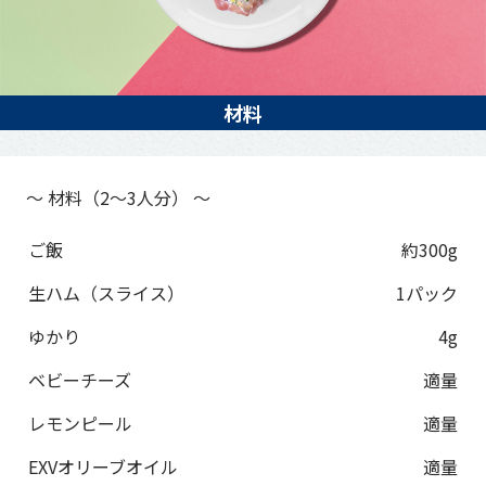
材料
～ 材料（2～3人分） ～
材料
分量
ご飯
約300g
生ハム（スライス）
1パック
ゆかり
4g
ベビーチーズ
適量
レモンピール
適量
EXVオリーブオイル
適量