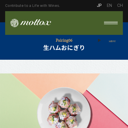
JP
EN
CH
Contribute to a Life with Wines.
Pairing06
MENU
生ハムおにぎり