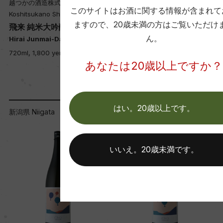
越つかの酒造株式会社
高の井酒造株式会社
このサイトはお酒に関する情報が含まれて
Koshitsukano Shuzou Co.Ltd
Takanoi Shuzou Co. Ltd
ますので、
20歳未満の方はご覧いただけ
飛来 純米大吟醸 720ml
伊乎乃 無濾過特別純米 ひ
ん。
やおろし 原酒 720ml
Hirai Junmai-Daiginjo
Iono Tokubetsu-Junmai Hiya
720ml, 1,800 yen
oroshi 720ml
あなたは20歳以上ですか？
720ml, 1,650 yen
はい。20歳以上です。
新潟県 Niigata
新潟県 Niigata
いいえ。20歳未満です。