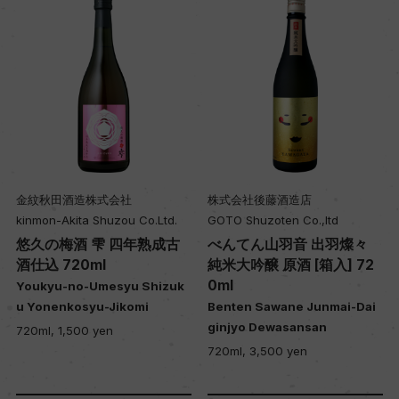
金紋秋田酒造株式会社
株式会社後藤酒造店
kinmon-Akita Shuzou Co.Ltd.
GOTO Shuzoten Co.,ltd
悠久の梅酒 雫 四年熟成古
べんてん山羽音 出羽燦々
酒仕込 720ml
純米大吟醸 原酒 [箱入] 72
0ml
Youkyu-no-Umesyu Shizuk
u Yonenkosyu-Jikomi
Benten Sawane Junmai-Dai
ginjyo Dewasansan
720ml, 1,500 yen
720ml, 3,500 yen