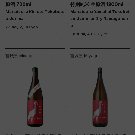
原酒 720ml
特別純米 生原酒 1800ml
Manatsuru Kimoto Tokubets
Manatsuru Yamahai Tokubet
u-Junmai
su-Jyunmai Dry Namagensh
u
720ml, 2,100 yen
1,800ml, 4,000 yen
宮城県 Miyagi
宮城県 Miyagi