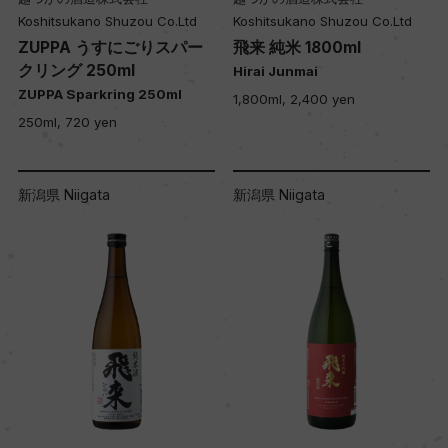
Koshitsukano Shuzou Co.Ltd
Koshitsukano Shuzou Co.Ltd
ZUPPA うすにごりスパー
飛来 純米 1800ml
クリング 250ml
Hirai Junmai
ZUPPA Sparkring 250ml
1,800ml, 2,400 yen
250ml, 720 yen
新潟県 Niigata
新潟県 Niigata