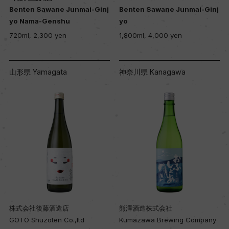
Benten Sawane Junmai-Ginj
Benten Sawane Junmai-Ginj
yo Nama-Genshu
yo
720ml, 2,300 yen
1,800ml, 4,000 yen
山形県 Yamagata
神奈川県 Kanagawa
株式会社後藤酒造店
熊澤酒造株式会社
GOTO Shuzoten Co.,ltd
Kumazawa Brewing Company