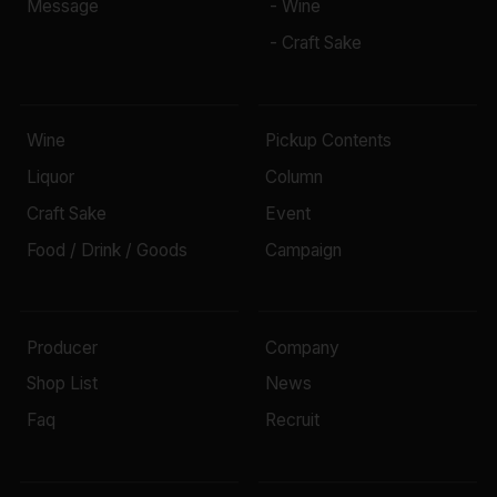
Message
- Wine
- Craft Sake
Wine
Pickup Contents
Liquor
Column
Craft Sake
Event
Food / Drink / Goods
Campaign
Producer
Company
Shop List
News
Faq
Recruit