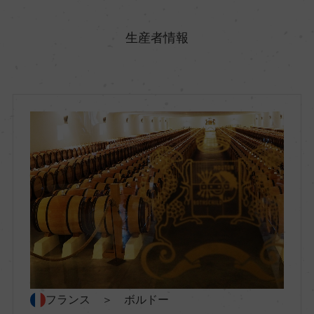
原産国名
フランス
生産者情報
地方名
ボルドー
地区名
ー
村名
ー
種類
フランス ＞ ボルドー
スティルワイン