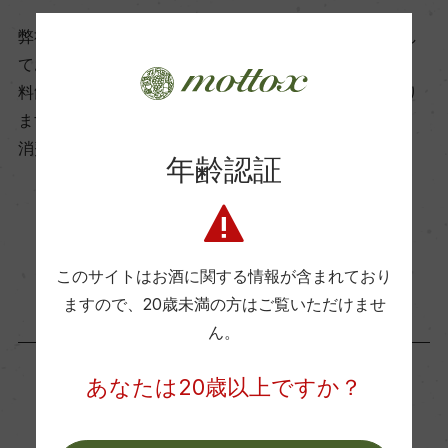
ビオ情報・認証機関
弊社は、酒類販売業免許をお持ちの販売店様とお取引し
ー
ております。
料飲店様には帳合酒販店様を通して商品を提供しており
ます。
有機JAS認証
消費者様には酒販店様の紹介をしております
ー
年齢認証
コンクール入賞歴
お取り寄せ可能店一覧はこちら
ー
このサイトはお酒に関する情報が含まれており
ますので、
20歳未満の方はご覧いただけませ
ん。
海外ワイン専門誌評価歴
ー
あなたは20歳以上ですか？
「生産者」が同じ商品
Wine Advocate 獲得点