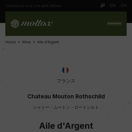
JP
EN
CH
Contribute to a Life with Wines.
Home
Wine
Aile d'Argent
フランス
Chateau Mouton Rothschild
シャトー・ムートン・ロートシルト
Aile d'Argent