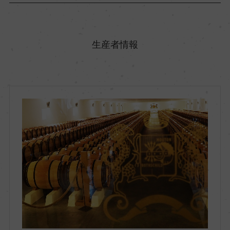
原産国名
フランス
生産者情報
地方名
ボルドー
地区名
オー・メドック
村名
ー
種類