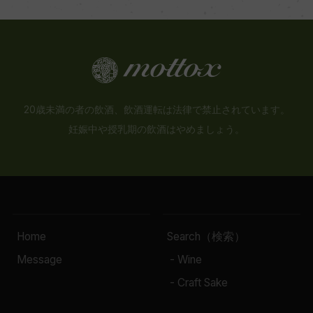
20歳未満の者の飲酒、飲酒運転は法律で禁止されています。
妊娠中や授乳期の飲酒はやめましょう。
Home
Search（検索）
Message
- Wine
- Craft Sake