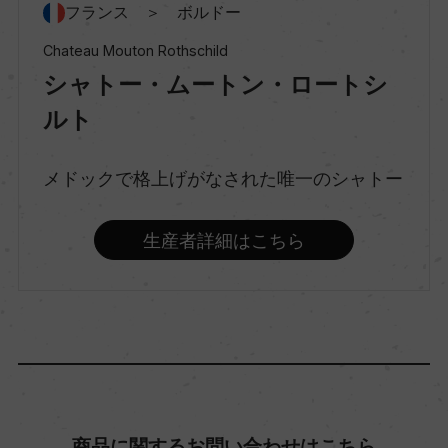
フランス ＞ ボルドー
スティルワイン
Chateau Mouton Rothschild
シャトー・ムートン・ロートシ
味わい
ルト
フルボディ
メドックで格上げがなされた唯一のシャトー
品種（原材料）
カベルネ・ソーヴィニヨン/メルロー/カベルネ・フ
生産者詳細はこちら
ラン
アルコール度数
13％
飲み頃温度
商品に関するお問い合わせはこちら