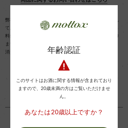
ー
弊社は、酒類販売業免許をお持ちの販売店様とお取引し
ビオ情報・認証機関
ております。
ー
料飲店様には帳合酒販店様を通して商品を提供しており
ます。
年齢認証
消費者様には酒販店様の紹介をしております
有機JAS認証
ー
お取り寄せ可能店一覧はこちら
このサイトはお酒に関する情報が含まれており
コンクール入賞歴
ますので、
20歳未満の方はご覧いただけませ
ー
ん。
あなたは20歳以上ですか？
海外ワイン専門誌評価歴
ー