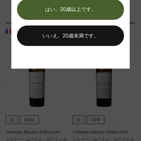
「生産者」が同じ商品
はい。20歳以上です。
Wine Advocate 獲得点
94ー96
フランス
フランス
いいえ。20歳未満です。
国内ワイン専門誌評価歴
ー
Wine Spectator 得点
ー
醗酵・熟成
白
2020
白
2019
醗酵：ー
熟成：ー
Chateau Mouton Rothschild
Chateau Mouton Rothschild
シャトー・ムートン・ロートシル
シャトー・ムートン・ロートシル