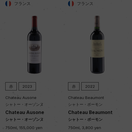
フランス
フランス
ー
品質分類・原産地呼称
A.O.C.ポイヤック
格付
メドック 第1級格付
赤
2023
赤
2022
入数
Chateau Ausone
Chateau Beaumont
12
シャトー・オーゾンヌ
シャトー・ボーモン
Chateau Ausone
Chateau Beaumont
シャトー・オーゾンヌ
シャトー・ボーモン
色
750ml, 155,000 yen
750ml, 3,800 yen
赤