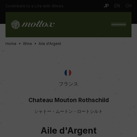
JP
EN
CH
Contribute to a Life with Wines.
Home
Wine
Aile d'Argent
フランス
Chateau Mouton Rothschild
シャトー・ムートン・ロートシルト
Aile d'Argent