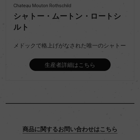
Chateau Mouton Rothschild
シャトー・ムートン・ロートシ
味わい
ルト
辛口
メドックで格上げがなされた唯一のシャトー
品種（原材料）
ソーヴィニヨン・ブラン/セミヨン/ミュスカデル
生産者詳細はこちら
アルコール度数
13％
飲み頃温度
10℃
商品に関するお問い合わせはこちら