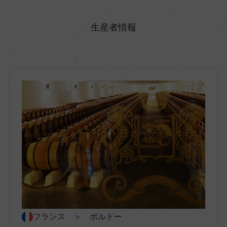
原産国名
フランス
生産者情報
地方名
ボルドー
地区名
ー
村名
ー
種類
フランス ＞ ボルドー
スティルワイン