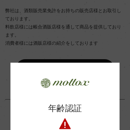
ビオ情報・認証機関
弊社は、酒類販売業免許をお持ちの販売店様とお取引し
ー
ております。
料飲店様には帳合酒販店様を通して商品を提供しており
ます。
有機JAS認証
消費者様には酒販店様の紹介をしております
ー
コンクール入賞歴
お取り寄せ可能店一覧はこちら
ー
海外ワイン専門誌評価歴
年齢認証
(2020)「デキャンター」 93点
この商品に関連する記事
Wine Advocate 獲得点