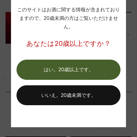
93ー95
このサイトはお酒に関する情報が含まれており
ますので、
20歳未満の方はご覧いただけませ
ランキング
ん。
国内ワイン専門誌評価歴
これは使える！『高級ワイン』
ー
おすすめランキング TOP10
あなたは20歳以上ですか？
（シーン・価格別）
2022年10月28日
Wine Spectator 得点
ワイン
初心者向け
ー
はい。20歳以上です。
醗酵・熟成
いいえ。20歳未満です。
醗酵：ー
熟成：ー
「生産者」が同じ商品
年間生産量