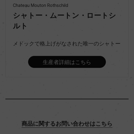
Chateau Mouton Rothschild
シャトー・ムートン・ロートシ
味わい
ルト
辛口
メドックで格上げがなされた唯一のシャトー
品種（原材料）
ソーヴィニヨン・ブラン/セミヨン/ミュスカデル
生産者詳細はこちら
アルコール度数
14.5％
飲み頃温度
10℃
商品に関するお問い合わせはこちら