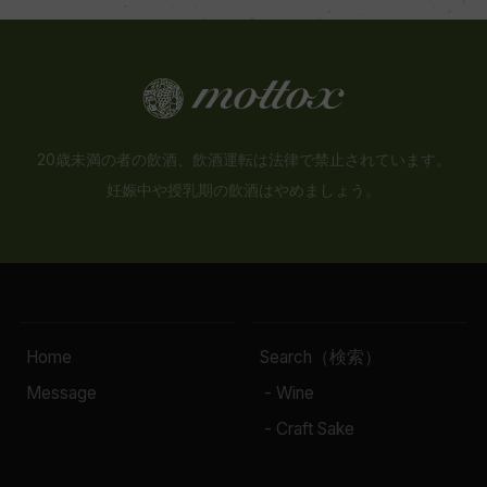
20歳未満の者の飲酒、飲酒運転は法律で禁止されています。
妊娠中や授乳期の飲酒はやめましょう。
Home
Search（検索）
Message
- Wine
- Craft Sake