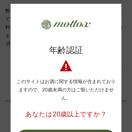
ビオ情報・認証機関
弊社は、酒類販売業免許をお持ちの販売店様とお取引し
ー
ております。
料飲店様には帳合酒販店様を通して商品を提供しており
ます。
有機JAS認証
消費者様には酒販店様の紹介をしております
ー
年齢認証
コンクール入賞歴
お取り寄せ可能店一覧はこちら
ー
このサイトはお酒に関する情報が含まれており
ますので、
20歳未満の方はご覧いただけませ
ん。
海外ワイン専門誌評価歴
ー
あなたは20歳以上ですか？
「生産者」が同じ商品
Wine Advocate 獲得点