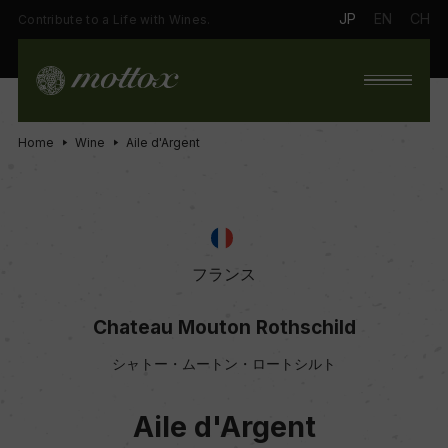
JP
EN
CH
Contribute to a Life with Wines.
Home
Wine
Aile d'Argent
フランス
Chateau Mouton Rothschild
シャトー・ムートン・ロートシルト
Aile d'Argent