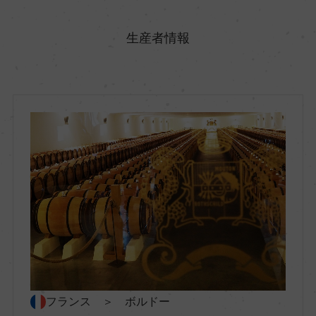
原産国名
フランス
生産者情報
地方名
ボルドー
地区名
ー
村名
ー
種類
フランス ＞ ボルドー
スティルワイン