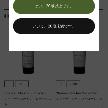
89ー91
はい。20歳以上です。
フランス
フランス
国内ワイン専門誌評価歴
いいえ。20歳未満です。
ー
Wine Spectator 得点
ー
醗酵・熟成
醗酵：ー
白
2019
白
2018
熟成：ー
Chateau Mouton Rothschild
Chateau Mouton Rothschild
シャトー・ムートン・ロートシル
シャトー・ムートン・ロートシル
年間生産量
ト
ト