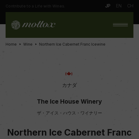
JP
EN
CH
Contribute to a Life with Wines.
Home
Wine
Northern Ice Cabernet Franc Icewine
カナダ
The Ice House Winery
ザ・アイス・ハウス・ワイナリー
Northern Ice Cabernet Franc