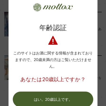
Wine Spectator 得点
2025年3月3日
ー
ワインのキホン
年齢認証
醗酵・熟成
『カベルネ・フラン』解説。あ
醗酵：プレス後2カ月間4度で静置。ラッキング
のブドウの偉大な親品種
し、ステンレスタンクで26日間かけて醗酵(17度)
2024年6月17日
熟成：ステンレスタンクで約17カ月
ワイン
フランス
…
このサイトはお酒に関する情報が含まれており
ますので、
20歳未満の方はご覧いただけませ
ワインのキホン
年間生産量
ん。
4500
アイスワイン（icewine）っ
て？飲み方やおすすめワインを
あなたは20歳以上ですか？
ご紹介
栽培面積
2023年3月30日
6ha
ワイン
ドイツ
…
はい。20歳以上です。