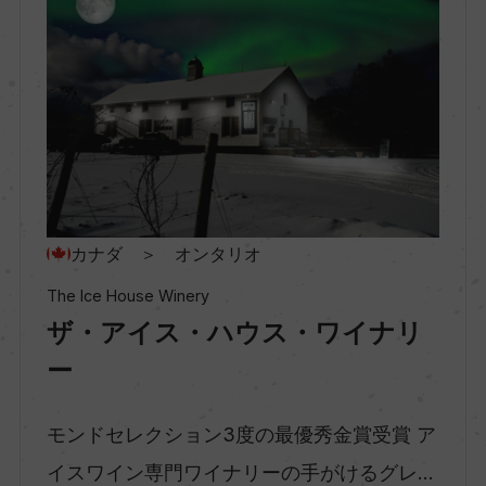
地区名
ナイアガラ・オン・ザ・レイク
村名
ー
種類
カナダ ＞ オンタリオ
スティルワイン
The Ice House Winery
ザ・アイス・ハウス・ワイナリ
味わい
ー
極甘口
モンドセレクション3度の最優秀金賞受賞 ア
イスワイン専門ワイナリーの手がけるグレ...
品種（原材料）