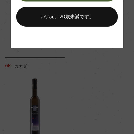
平均収量
いいえ。20歳未満です。
5hl/ha
「生産者」が同じ商品
樹齢
20年
カナダ
土壌
砂質ローム質土壌
品質分類・原産地呼称
VQAナイアガラ・ペニンシュラ
格付