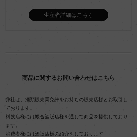
カベルネ・フラン 100%
生産者詳細はこちら
アルコール度数
11.5％
飲み頃温度
8℃
商品に関するお問い合わせはこちら
ビオ情報・認証機関
ー
弊社は、酒類販売業免許をお持ちの販売店様とお取引し
ております。
料飲店様には帳合酒販店様を通して商品を提供しており
有機JAS認証
ます。
ー
消費者様には酒販店様の紹介をしております