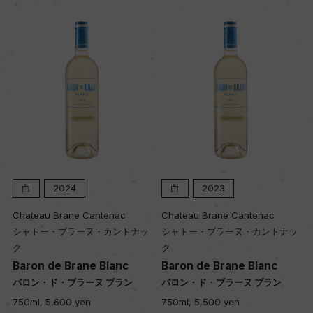
土壌
粘土石灰質、マール
品質分類・原産地呼称
A.O.C.アルザス
格付
ー
白
2024
白
2023
Chateau Brane Cantenac
Chateau Brane Cantenac
シャトー・ブラーヌ・カントナッ
シャトー・ブラーヌ・カントナッ
入数
ク
ク
12
Baron de Brane Blanc
Baron de Brane Blanc
バロン・ド・ブラーヌ ブラン
バロン・ド・ブラーヌ ブラン
750ml, 5,600 yen
750ml, 5,500 yen
色