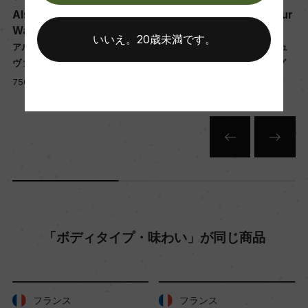
Alsace Gewurztraminer
Alsace Grand Cru Gewur
Wahlenbourg
ztraminer Pfersigberg
いいえ。20歳未満です。
年間生産量
ル
アルザス ゲヴュルツトラミネール
アルザス グラン・クリュ ゲヴュ
ヴァロンブール
ルツトラミネール ペルシベルグ
5000
750ml, 3,750 yen
750ml, 6,700 yen
栽培面積
0.7ha
平均収量
65hl/ha
「ボディタイプ・味わい」が同じ商品
樹齢
38年
フランス
フランス