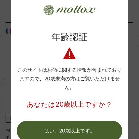
「生産者」が同じ商品
Wine Advocate 獲得点
ー
フランス
フランス
年齢認証
国内ワイン専門誌評価歴
ー
Wine Spectator 得点
このサイトはお酒に関する情報が含まれており
ー
ますので、
20歳未満の方はご覧いただけませ
ん。
醗酵・熟成
あなたは20歳以上ですか？
醗酵：50%オーク樽(フードル、15ー50HL)、50%
白
2022
白
2022
ステンレスタンク
熟成：50%ステンレスタンク、50%オーク樽 6カ
Paul Ginglinger
Paul Ginglinger
はい。20歳以上です。
月
ポール・ジャングランジェ
ポール・ジャングランジェ