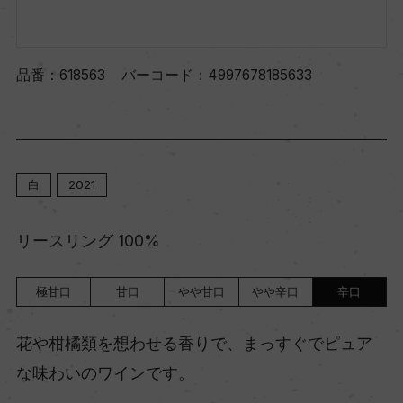
品番：
618563
バーコード：
4997678185633
白
2021
リースリング 100%
極甘口
甘口
やや甘口
やや辛口
辛口
花や柑橘類を想わせる香りで、まっすぐでピュア
な味わいのワインです。