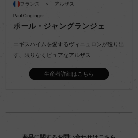
フランス ＞ アルザス
スティルワイン
Paul Ginglinger
ポール・ジャングランジェ
味わい
辛口
エギスハイムを愛するヴィニュロンが造り出
す、限りなくピュアなアルザス
品種（原材料）
リースリング 100%
生産者詳細はこちら
アルコール度数
13％
飲み頃温度
8℃
商品に関するお問い合わせはこちら