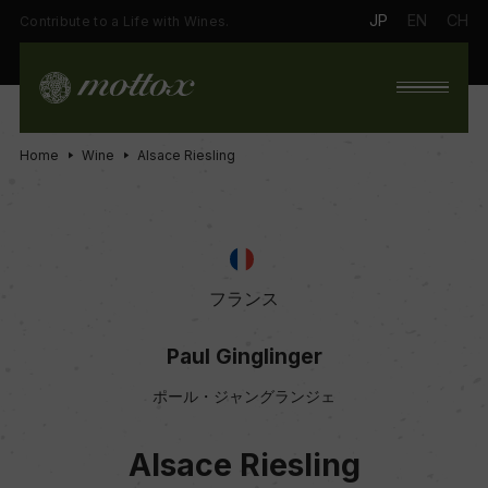
JP
EN
CH
Contribute to a Life with Wines.
Home
Wine
Alsace Riesling
フランス
Paul Ginglinger
ポール・ジャングランジェ
Alsace Riesling