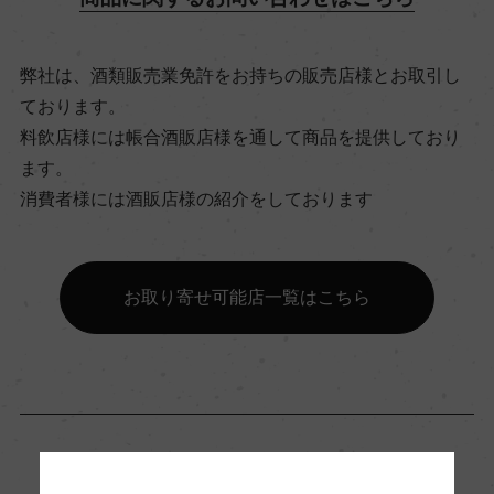
ビオ情報・認証機関
弊社は、酒類販売業免許をお持ちの販売店様とお取引し
ビオロジック, Agriculture Biologique
ております。
料飲店様には帳合酒販店様を通して商品を提供しており
ます。
有機JAS認証
消費者様には酒販店様の紹介をしております
ー
コンクール入賞歴
お取り寄せ可能店一覧はこちら
ー
海外ワイン専門誌評価歴
ー