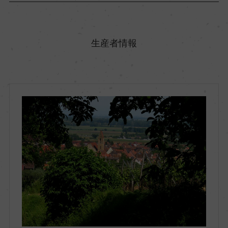
原産国名
フランス
生産者情報
地方名
アルザス
地区名
ー
村名
ー
種類