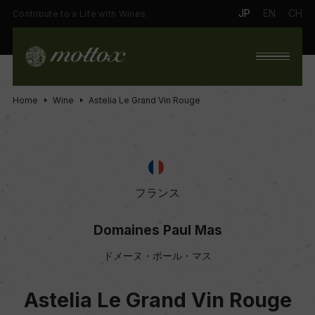
JP
EN
CH
Contribute to a Life with Wines.
Home
Wine
Astelia Le Grand Vin Rouge
フランス
Domaines Paul Mas
ドメーヌ・ポール・マス
Astelia Le Grand Vin Rouge