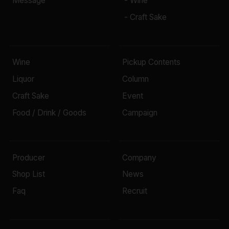
Message
- Wine
- Craft Sake
Wine
Pickup Contents
Liquor
Column
Craft Sake
Event
Food / Drink / Goods
Campaign
Producer
Company
Shop List
News
Faq
Recruit