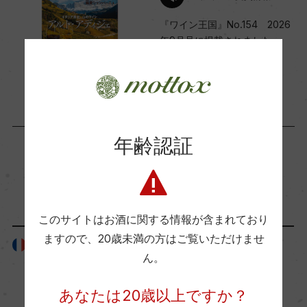
ー
『ワイン王国』No.154 2026
年9月号に掲載されました
2026年8月5日
国内ワイン専門誌評価歴
Wine Spectator 得点
年齢認証
ー
「生産者」が同じ商品
醗酵・熟成
このサイトはお酒に関する情報が含まれており
醗酵：ステンレスタンク及び円錐型のオーク樽/一
ますので、
20歳未満の方はご覧いただけませ
部オーク樽にてマロラクティック醗酵
フランス
フランス
ん。
熟成：オーク樽(228L、新樽30%/米産70%&仏産3
0%)14カ月
あなたは20歳以上ですか？