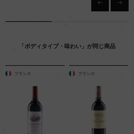
礫の混ざった粘土石灰岩
品質分類・原産地呼称
I.G.P.テール・デュ・ミディ
「ボディタイプ・味わい」が同じ商品
格付
ー
フランス
フランス
入数
6
色
赤