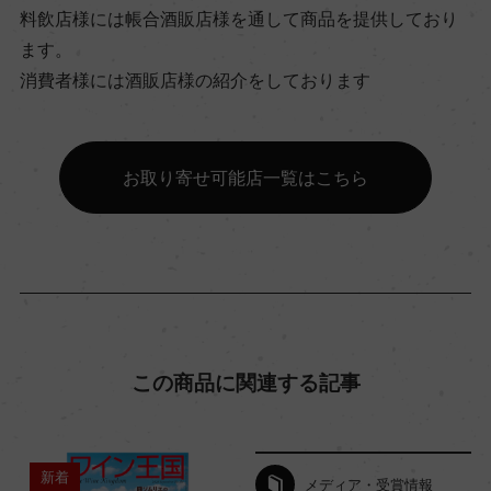
料飲店様には帳合酒販店様を通して商品を提供しており
ビオ情報・認証機関
ます。
サステナブル農法, HVE
消費者様には酒販店様の紹介をしております
有機JAS認証
ー
お取り寄せ可能店一覧はこちら
コンクール入賞歴
海外ワイン専門誌評価歴
この商品に関連する記事
(2022)「ベタンヌ+ドゥソーヴ 2025」92点/
Wine Advocate 獲得点
新着
メディア・受賞情報