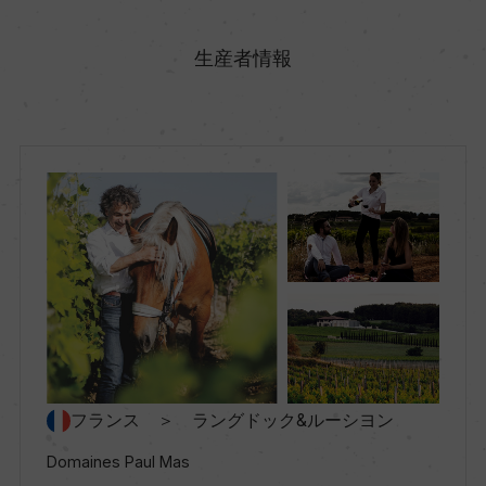
原産国名
フランス
生産者情報
地方名
ラングドック&ルーシヨン
地区名
ー
村名
ー
フランス ＞ ラングドック&ルーシヨン
種類
Domaines Paul Mas
スティルワイン