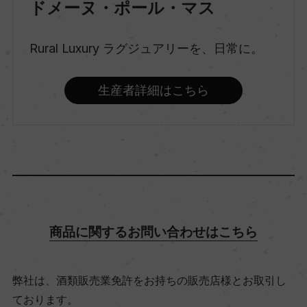
ドメーヌ・ポール・マス
味わい
Rural Luxury ラグジュアリーを、日常に。
フルボディ
生産者詳細はこちら
品種（原材料）
カベルネ・ソーヴィニヨン 75%/シラー 25%
アルコール度数
14.5％
商品に関するお問い合わせはこちら
飲み頃温度
ー
弊社は、酒類販売業免許をお持ちの販売店様とお取引し
ております。