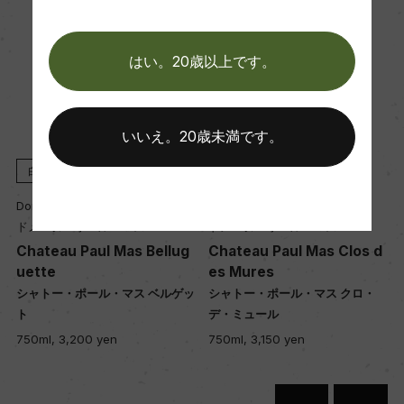
年間生産量
6000
はい。20歳以上です。
栽培面積
いいえ。20歳未満です。
38ha
白
2024
赤
2023
Domaines Paul Mas
Domaines Paul Mas
平均収量
ドメーヌ・ポール・マス
ドメーヌ・ポール・マス
38hl/ha
Chateau Paul Mas Bellug
Chateau Paul Mas Clos d
uette
es Mures
シャトー・ポール・マス ベルゲッ
シャトー・ポール・マス クロ・
樹齢
ト
デ・ミュール
15ー45年
750ml, 3,200 yen
750ml, 3,150 yen
土壌