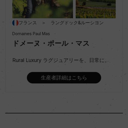
村名
ー
フランス ＞ ラングドック&ルーシヨン
種類
Domaines Paul Mas
スティルワイン
ドメーヌ・ポール・マス
味わい
Rural Luxury ラグジュアリーを、日常に。
フルボディ
生産者詳細はこちら
品種（原材料）
シラー 70%/グルナッシュ 30%
アルコール度数
15％