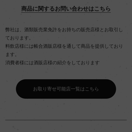
商品に関するお問い合わせはこちら
飲み頃温度
ー
弊社は、酒類販売業免許をお持ちの販売店様とお取引し
ております。
料飲店様には帳合酒販店様を通して商品を提供しており
ビオ情報・認証機関
ます。
サステナブル農法, HVE
消費者様には酒販店様の紹介をしております
有機JAS認証
ー
お取り寄せ可能店一覧はこちら
コンクール入賞歴