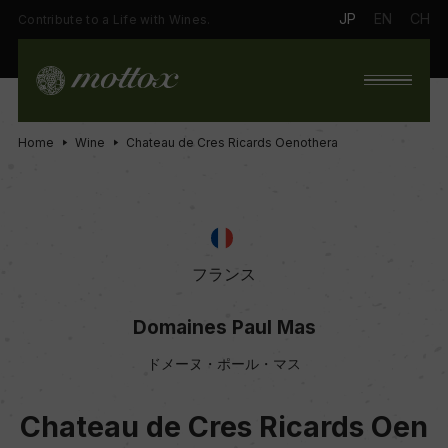
JP
EN
CH
Contribute to a Life with Wines.
Home
Wine
Chateau de Cres Ricards Oenothera
フランス
Domaines Paul Mas
ドメーヌ・ポール・マス
Chateau de Cres Ricards Oen