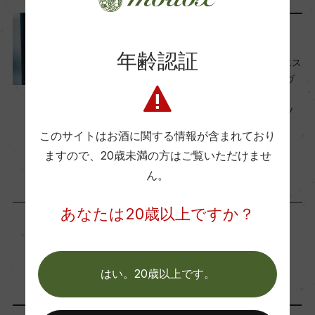
ー
リリース情報
醗酵・熟成
年齢認証
ドメーヌ・ポール・マス「エス
醗酵：ステンレスタンク(MLF有)/シラーの20%は
プリ・ド・クレ・リカール ヴ
カルボニックマセレーション
ィオニエ 2024」、「シャト
ー・ド・クレ・リカール エノ
熟成：オーク樽 10カ月
テラ 2022」新発売
このサイトはお酒に関する情報が含まれており
2025年7月24日
ますので、
20歳未満の方はご覧いただけませ
年間生産量
ん。
ー
あなたは20歳以上ですか？
栽培面積
0
「生産者」が同じ商品
はい。20歳以上です。
平均収量