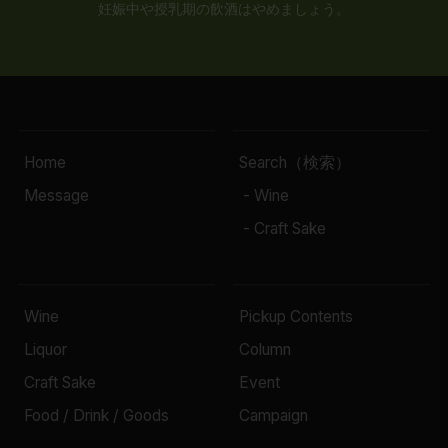
妊娠中や授乳期の飲酒はやめましょう。
Home
Search（検索）
Message
- Wine
- Craft Sake
Wine
Pickup Contents
Liquor
Column
Craft Sake
Event
Food / Drink / Goods
Campaign