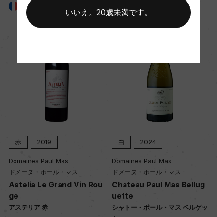
フランス
フランス
60hl/ha
いいえ。20歳未満です。
樹齢
35ー50年
土壌
小石が多い赤土
赤
2019
白
2024
品質分類・原産地呼称
A.O.P.テラス・デュ・ラルザック
Domaines Paul Mas
Domaines Paul Mas
ドメーヌ・ポール・マス
ドメーヌ・ポール・マス
Astelia Le Grand Vin Rou
Chateau Paul Mas Bellug
格付
ge
uette
ー
アステリア 赤
シャトー・ポール・マス ベルゲッ