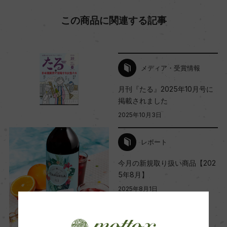
海外ワイン専門誌評価歴
この商品に関連する記事
(2022)「ムンダス・ヴィニ 2024」金賞/ (2022)イ
ンターナショナル・ワイン&スピリッツ・コンペテ
ィション 2024 96点/(2022)「デキャンターWWA
メディア・受賞情報
2024」 90点
月刊『たる』2025年10月号に
掲載されました
Wine Advocate 獲得点
2025年10月3日
ー
レポート
国内ワイン専門誌評価歴
今月の新規取り扱い商品【202
5年8月】
2025年8月1日
ワイン
フランス
…
Wine Spectator 得点