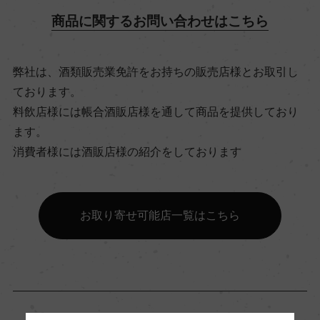
商品に関するお問い合わせはこちら
飲み頃温度
ー
弊社は、酒類販売業免許をお持ちの販売店様とお取引し
ております。
料飲店様には帳合酒販店様を通して商品を提供しており
ビオ情報・認証機関
ます。
サステナブル農法, HVE
消費者様には酒販店様の紹介をしております
有機JAS認証
ー
お取り寄せ可能店一覧はこちら
コンクール入賞歴
ー