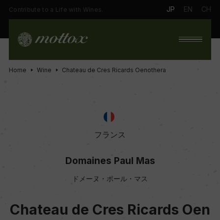
JP
EN
CH
Contribute to a Life with Wines.
Home
Wine
Chateau de Cres Ricards Oenothera
フランス
Domaines Paul Mas
ドメーヌ・ポール・マス
Chateau de Cres Ricards Oen