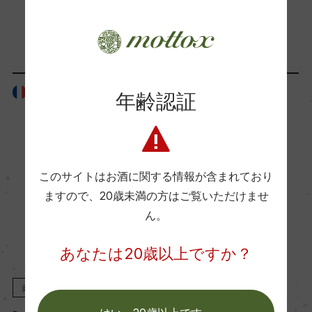
海外ワイン専門誌評価歴
「生産者」が同じ商品
(2023)「デキャンター」 91点
Wine Advocate 獲得点
フランス
フランス
年齢認証
ー
国内ワイン専門誌評価歴
このサイトはお酒に関する情報が含まれており
ー
ますので、
20歳未満の方はご覧いただけませ
ん。
Wine Spectator 得点
あなたは20歳以上ですか？
ー
赤
2023
赤
2022
醗酵・熟成