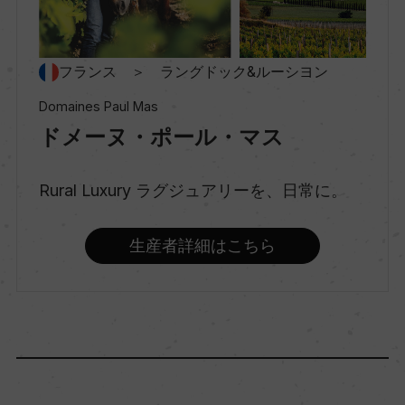
村名
ー
フランス ＞ ラングドック&ルーシヨン
種類
Domaines Paul Mas
スティルワイン
ドメーヌ・ポール・マス
味わい
Rural Luxury ラグジュアリーを、日常に。
フルボディ
生産者詳細はこちら
品種（原材料）
シラー 70%/グルナッシュ 30%
アルコール度数
15％