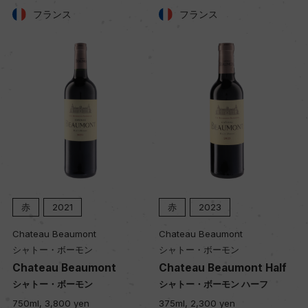
樹齢
フランス
フランス
35ー50年
土壌
小石が多い赤土
品質分類・原産地呼称
A.O.P.テラス・デュ・ラルザック
赤
2021
赤
2023
格付
Chateau Beaumont
Chateau Beaumont
ー
シャトー・ボーモン
シャトー・ボーモン
Chateau Beaumont
Chateau Beaumont Half
入数
シャトー・ボーモン
シャトー・ボーモン ハーフ
750ml, 3,800 yen
375ml, 2,300 yen
12