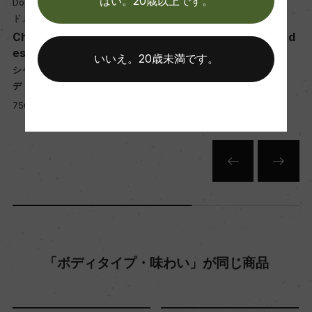
はい。20歳以上です。
Domaines Paul Mas
Domaines Paul Mas
醗酵：ステンレスタンク(MLF有)/シラーの20%は
ドメーヌ・ポール・マス
ドメーヌ・ポール・マス
カルボニックマセレーション
Chateau Paul Mas Clos d
Chateau Paul Mas Clos d
熟成：オーク樽 10カ月
es Mures
es Mures
いいえ。20歳未満です。
ッ
シャトー・ポール・マス クロ・
シャトー・ポール・マス クロ・
デ・ミュール
デ・ミュール
年間生産量
750ml, 3,150 yen
750ml, 2,850 yen
ー
栽培面積
0
平均収量
「ボディタイプ・味わい」が同じ商品
60hl/ha