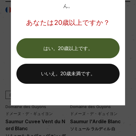
醗酵：ー
ん。
フランス
フランス
熟成：熟成:セメントタンク 4カ月
あなたは20歳以上ですか？
年間生産量
ー
はい。20歳以上です。
栽培面積
いいえ。20歳未満です。
6ha
白
2025
白
2014
平均収量
54hl/ha
Domaine des Guyons
Domaine des Guyons
ドメーヌ・デ・ギュイヨン
ドメーヌ・デ・ギュイヨン
Saumur Cuvee Vent du N
Saumur l'Ardile Blanc
ord Blanc
樹齢
ソミュール ラルディル 白
ソミュール キュヴェ・ヴァン・デ