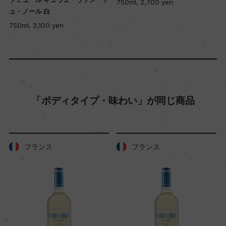
750ml, 2,700 yen
50年
ュ・ノール 白
750ml, 3,100 yen
土壌
粘土石灰質(砂質ローム質)
品質分類・原産地呼称
「ボディタイプ・味わい」が同じ商品
A.O.P.ソミュール
格付
フランス
フランス
ー
入数
12