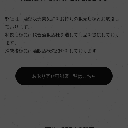
弊社は、酒類販売業免許をお持ちの販売店様とお取引し
飲み頃温度
ております。
10℃
料飲店様には帳合酒販店様を通して商品を提供しており
ます。
ビオ情報・認証機関
消費者様には酒販店様の紹介をしております
ビオロジック, Ecocert
お取り寄せ可能店一覧はこちら
有機JAS認証
ー
コンクール入賞歴
ー