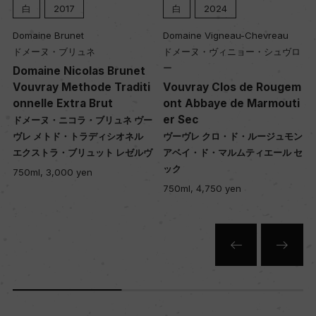
白
2024
白
2023
Domaine Vigneau-Chevreau
Domaine Vigneau-C
ネ
ドメーヌ・ヴィニョー・シュヴロ
ドメーヌ・ヴィニョー
ー
ー
las Brunet
de Traditi
Vouvray Clos de Rougem
Vouvray Clos d
Brut
ont Abbaye de Marmouti
ont Abbaye de M
er Sec
er Sec
・ブリュネ ヴー
ラディシオネル
ヴーヴレ クロ・ド・ルージュモン
ヴーヴレ クロ・ド・
ュット レゼルヴ
アベイ・ド・マルムティエール セ
アベイ・ド・マルムテ
ック
ック
n
750ml, 4,750 yen
750ml, 4,200 yen