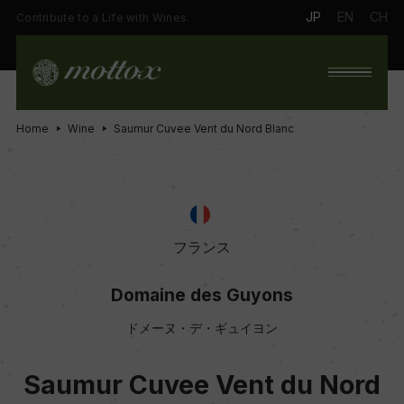
JP
EN
CH
Contribute to a Life with Wines.
Home
Wine
Saumur Cuvee Vent du Nord Blanc
フランス
Domaine des Guyons
ドメーヌ・デ・ギュイヨン
Saumur Cuvee Vent du Nord