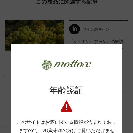
この商品に関連する記事
海外ワイン専門誌評価歴
ー
ワインのキホン
Wine Advocate 獲得点
『シュナン・ブラン』の解説。
ー
起源・特徴、産地別のワイン
2024年6月21日
フランス
南アフリカ
…
国内ワイン専門誌評価歴
ー
年齢認証
Wine Spectator 得点
ー
「生産者」が同じ商品
このサイトはお酒に関する情報が含まれており
醗酵・熟成
ますので、
20歳未満の方はご覧いただけませ