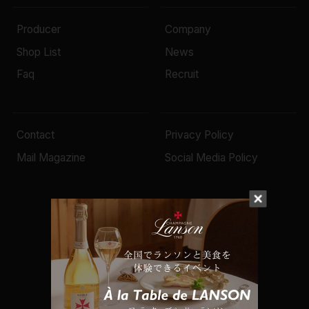
Producer
Company
Shop List
News
Faq
Recruit
Contact
Privacy Policy
Mail Magazine
Social Media Policy
© 2022 Mottox inc.