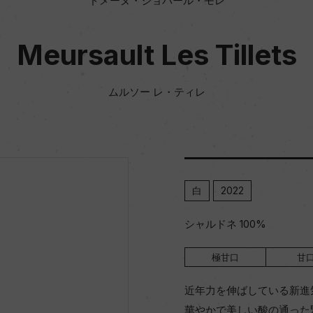
ドメーヌ・ジョバール・モレ
Meursault Les Tillets
ムルソー レ・ティレ
白
2022
シャルドネ 100%
極甘口
甘
近年力を伸ばしている新進
華やかで美しい酸の通った