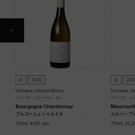
白
2023
rey
Domaine Jobard-Morey
モレ
ドメーヌ・ジョバール・モレ
donnay
Meursault 1er Cru Charmes
ドネ
ムルソー プルミエ・クリュ シャルム
750ml, 25,200 yen