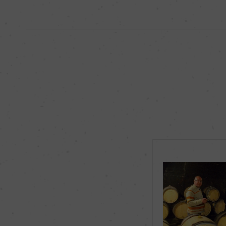
原産国名
フランス
地区名
コート・ド・ボーヌ
種類
スティルワイン
品種（原材料）
シャルドネ 100%
飲み頃温度
ー
有機JAS認証
ー