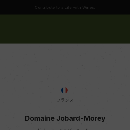
Contribute to a Life with Wines.
フランス
Domaine Jobard-Morey