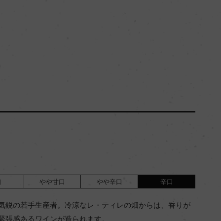
口
やや甘口
やや辛口
辛口
気鋭の若手生産者。冷涼なレ・ティレの畑からは、香りが
緊張感あるワインが造られます。