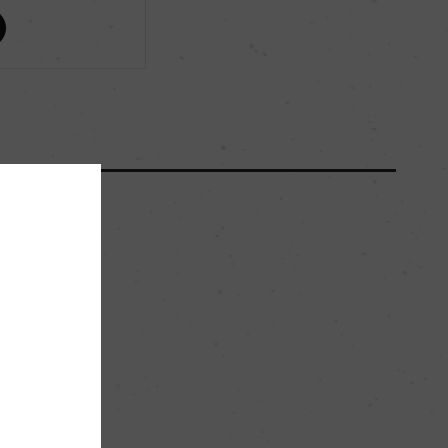
ー
ー
2400
48hl/ha
石灰岩土壌
。
ー
白