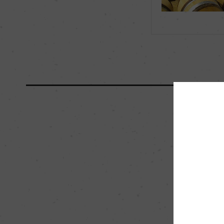
海外ワイン専門誌評価歴
ー
国内ワイン専門誌評価歴
ー
醗酵・熟成
醗酵：オーク樽
熟成：オーク樽 12カ月
栽培面積
0
樹齢
50年
品質分類・原産地呼称
A.O.P.ムルソー
入数
12