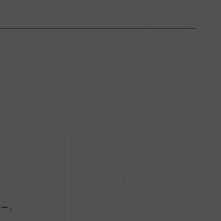
ブルゴーニュ
ー
辛口
13.5％
リュット・レゾネ
ー
ソー」