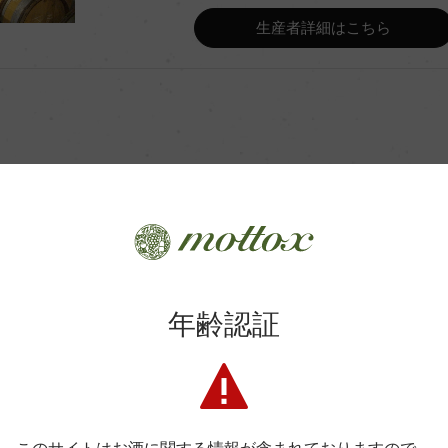
Wine Advocate 獲得点
生産者詳細はこちら
Wine Spectator 得点
年間生産量
(新樽25%、228L)
平均収量
商品に関するお問い合わせはこちら
土壌
年齢認証
弊社は、酒類販売業免許をお持ちの販売店様とお取引しております
格付
料飲店様には帳合酒販店様を通して商品を提供しております。
消費者様には酒販店様の紹介をしております
色