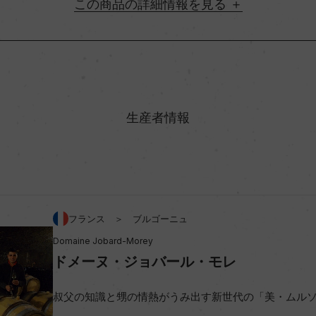
詳細情報
地方名
村名
生産者情報
味わい
アルコール度数
フランス ＞ ブルゴーニュ
Domaine Jobard-Morey
ビオ情報・認証機関
ドメーヌ・ジョバール・モレ
コンクール入賞歴
叔父の知識と甥の情熱がうみ出す新世代の「美・ムル