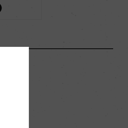
ー
ー
ー
ー
石灰を含む沖積土
。
ー