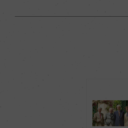
原産国名
イタリア
地区名
サリーチェ・サレン
種類
スティルワイン
品種（原材料）
ネグロアマーロ 80%
カベルネ・ソーヴィニ
飲み頃温度
16℃
有機JAS認証
ー