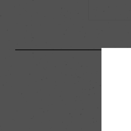
海外ワイン専門誌評価歴
ー
国内ワイン専門誌評価歴
ー
醗酵・熟成
醗酵：ステンレスタ
熟成：オーク樽熟成 12
栽培面積
0
樹齢
ー
品質分類・原産地呼称
サリーチェ・サレンティ