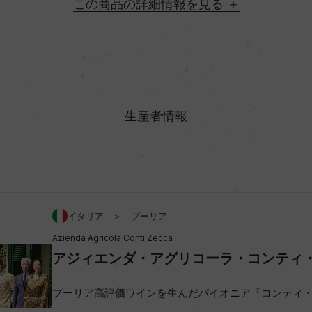
詳細情報
地方名
ティーノ
村名
生産者情報
味わい
/マルヴァジーア・ネーラ 10%/
アルコール度数
ヨン 10%
イタリア ＞ プーリア
Azienda Agricola Conti Zecca
ビオ情報・認証機関
アジィエンダ・アグリコーラ・コンティ
プーリア高評価ワインを生んだパイオニア「コンティ
コンクール入賞歴