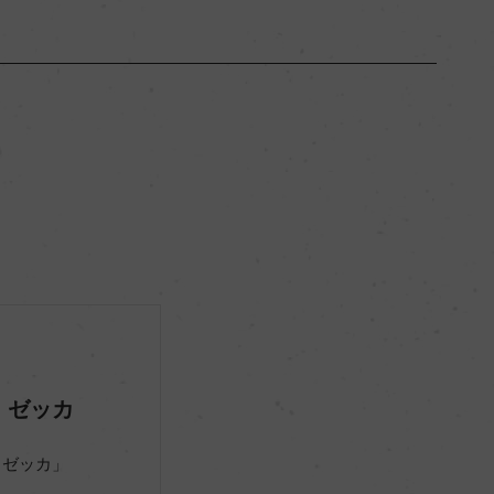
プーリア
ー
フルボディ
14.5％
サステナブル農法
・ゼッカ
・ゼッカ」
ー