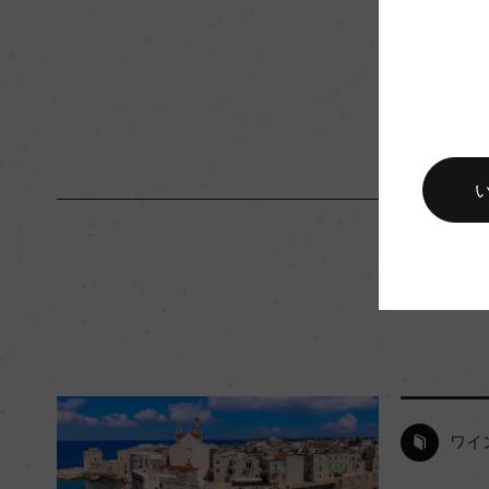
入数
12
キャップの仕様
コルク
ワイ