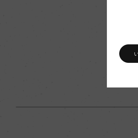
し)
熟成：オーク樽(アメリ
栽培面積
5ha
樹齢
10ー15年
品質分類・原産地呼称
サレントI.G.P.
入数
12
キャップの仕様
コルク