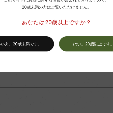
このサイトはお酒に関する情報が含まれておりますので、
20歳未満の方はご覧いただけません。
カン225L、新樽100%)3カ月
弊社は、酒類販売業免許をお持ちの販売店様とお取引しております
あなたは20歳以上ですか？
料飲店様には帳合酒販店様を通して商品を提供しております。
平均収量
消費者様には酒販店様の紹介をしております
土壌
いいえ。20歳未満です。
はい。20歳以上です
お取り寄せ可能店一覧はこちら
格付
色