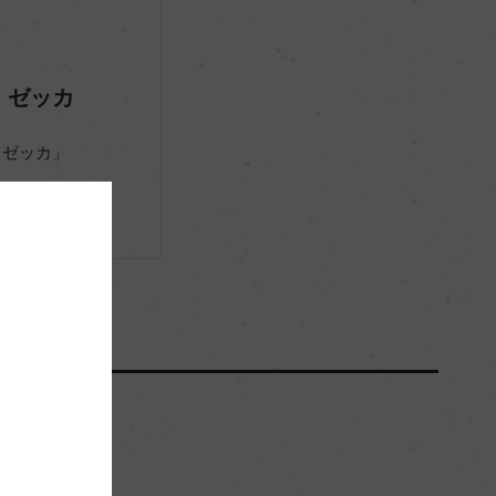
サステナブル農法, CSQA
・ゼッカ
(2025)AWC ヴィエナ インターナショナル・ワイ
・ゼッカ」
ン・チャレンジ 2026 金賞 (2024)カタビヌム・ワー
ルド・ワイン&スピリッツ・コンペティション 2025
金賞 (2023)サクラアワード 2025 ダイヤモンド・ト
ロフィー & ダブル金賞 (2021)インターナショナル・
ワイン&スピリッツ・アワード 2022 金賞
ー
ー
50000