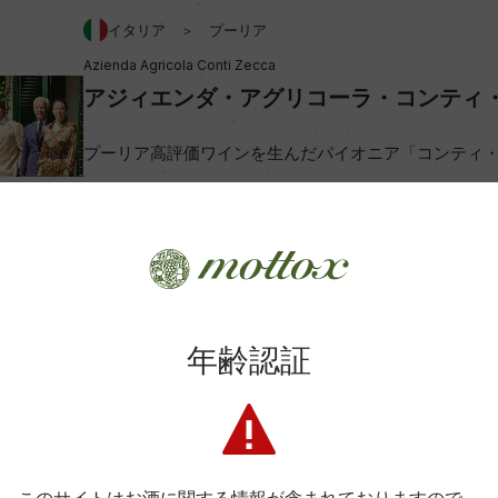
イタリア ＞ プーリア
Azienda Agricola Conti Zecca
ビオ情報・認証機関
アジィエンダ・アグリコーラ・コンティ
コンクール入賞歴
プーリア高評価ワインを生んだパイオニア「コンティ
生産者詳細はこちら
Wine Advocate 獲得点
年齢認証
Wine Spectator 得点
ンク(マロラクティック醗酵無
年間生産量
商品に関するお問い合わせはこちら