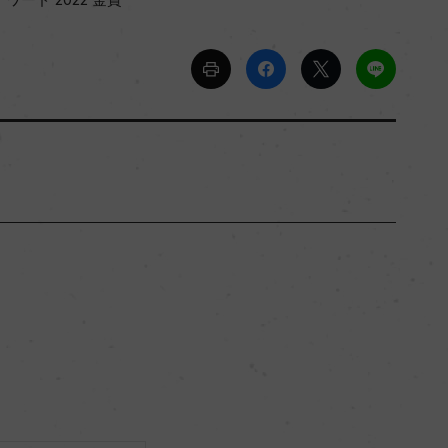
プーリア
ー
辛口
12.5％