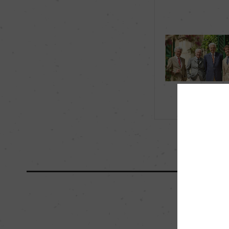
飲み頃温度
8℃
有機JAS認証
ー
海外ワイン専門誌評価歴
ー
国内ワイン専門誌評価歴
ー
醗酵・熟成
醗酵：ステンレスタ