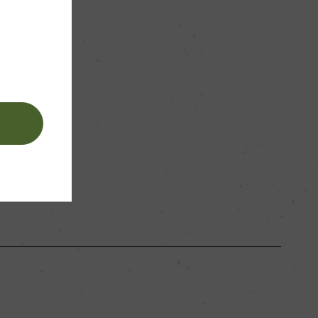
。
90hl/ha
石灰質を含む沖積土壌
。
ー
白