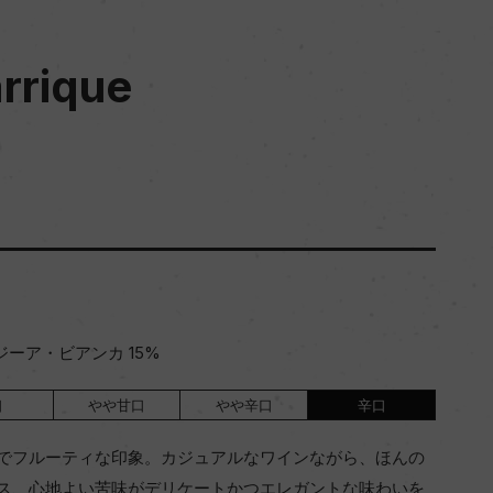
rrique
ジーア・ビアンカ 15%
口
やや甘口
やや辛口
辛口
でフルーティな印象。カジュアルなワインながら、ほんの
ス、心地よい苦味がデリケートかつエレガントな味わいを