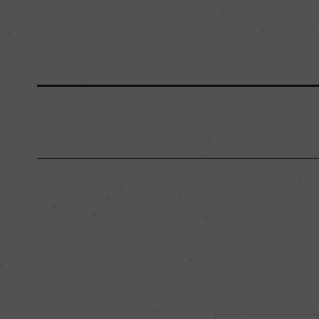
原産国名
イタリア
地区名
サレント
種類
スティルワイン
品種（原材料）
シャルドネ 85%/マ