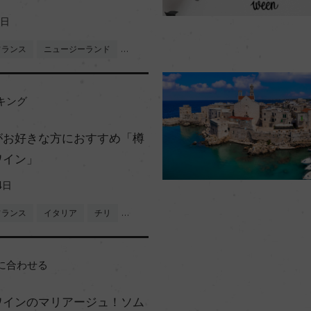
1日
フランス
ニュージーランド
…
キング
がお好きな方におすすめ「樽
ワイン」
4日
フランス
イタリア
チリ
…
に合わせる
ワインのマリアージュ！ソム