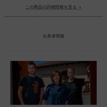
詳細情報
原産国名
イタリア
生産者情報
地方名
トスカーナ
地区名
ボルゲリ
村名
ー