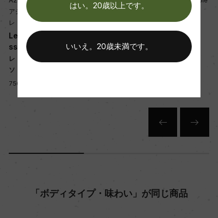
la Le Macchiole
Azienda Agricola Le Macchiole
Azienda Agricola 
熟成：オーク樽(10%:新樽、70%:2年目以降)&2
はい。20歳以上です。
アグリコーラ・
アジィエンダ・アグリコーラ・
アジィエンダ・アグ
0%ステンレスタンク8カ月
レ
レ・マッキオーレ
レ・マッキオーレ
e Bolgheri Ro
Messorio
Messorio
いいえ。20歳未満です。
メッソリオ
メッソリオ
年間生産量
レ ボルゲリ・ロッ
750ml, 60,000 yen
750ml, 57,000 yen
ー
en
栽培面積
32ha
平均収量
35hl/ha
「ボディタイプ・味わい」が同じ商品
樹齢
ー