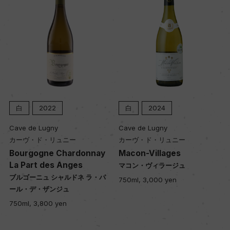
022
白
2024
白
202
ugny
Cave de Lugny
Clos du Mouli
・リュニー
カーヴ・ド・リュニー
クロ・デュ・ム
ワーヌ
ne Chardonnay
Macon-Villages
des Anges
Auxey-Dure
マコン・ヴィラージュ
aux Moines
ュ シャルドネ ラ・パ
750ml, 3,000 yen
ザンジュ
オークセイ・デ
オー・モワーヌ
800 yen
750ml, 11,900