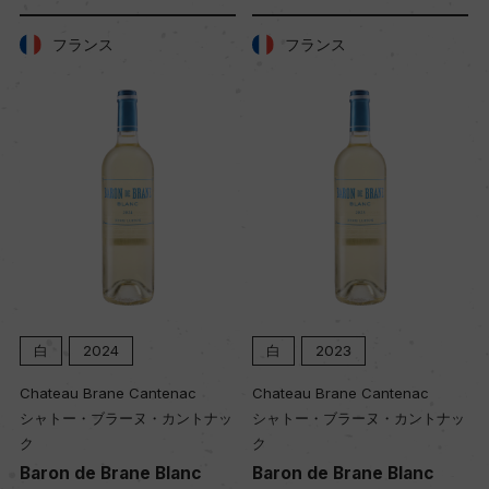
ス
フランス
フランス
土壌
肥沃な粘土質
品質分類・原産地呼称
トスカーナI.G.T.
格付
ー
4
白
2023
白
2022
ne Cantenac
Chateau Brane Cantenac
Chateau Brane 
入数
ラーヌ・カントナッ
シャトー・ブラーヌ・カントナッ
シャトー・ブラー
12
ク
ク
rane Blanc
Baron de Brane Blanc
Baron de Bra