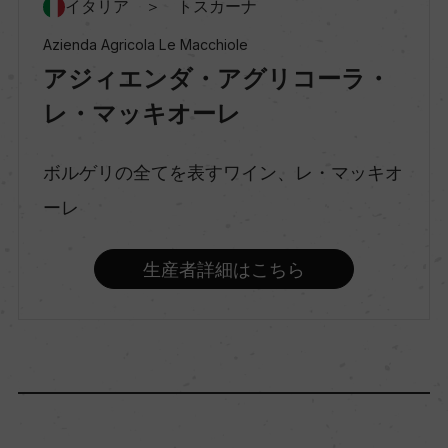
イタリア ＞ トスカーナ
Azienda Agricola Le Macchiole
種類
アジィエンダ・アグリコーラ・
スティルワイン
レ・マッキオーレ
味わい
ボルゲリの全てを表すワイン、レ・マッキオ
辛口
ーレ
品種（原材料）
生産者詳細はこちら
シャルドネ 70%/ソーヴィニヨン・ブラン 30%
アルコール度数
13.5％