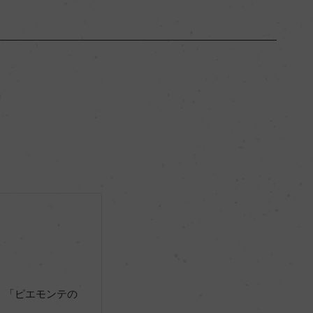
ピエモンテ
ー
フルボディ
14.5％
サステナブル農法, green experience
ー
 「ピエモンテの