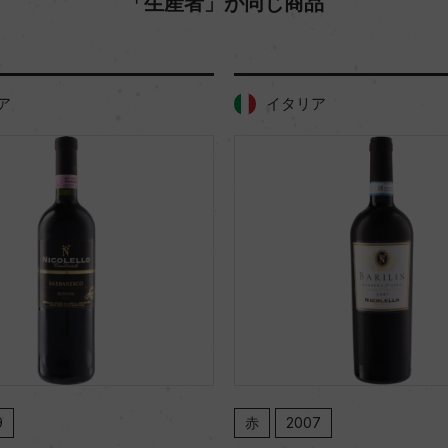
「生産者」が同じ商品
ア
イタリア
9
赤
2007