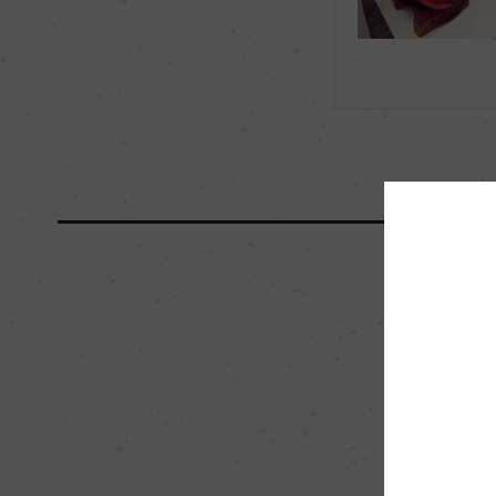
海外ワイン専門誌評価歴
ー
国内ワイン専門誌評価歴
ー
醗酵・熟成
醗酵：ステンレスタン
熟成：オーク樽(スラ
000L)48カ月/
成/瓶72カ月以上
栽培面積
0.75ha
樹齢
25ー60年
品質分類・原産地呼称
バローロD.O.C.G.