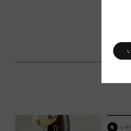
入数
12
キャップの仕様
ー
レポ