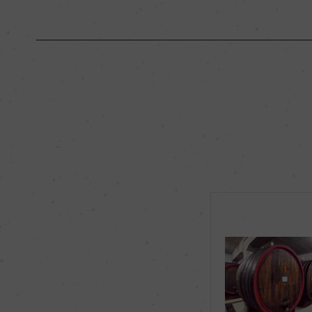
原産国名
イタリア
地区名
バローロ
種類
スティルワイン
品種（原材料）
ネッビオーロ 100%
飲み頃温度
17℃
有機JAS認証
ー