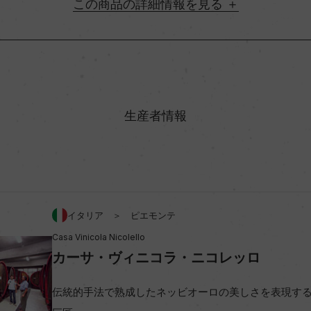
詳細情報
地方名
村名
生産者情報
味わい
アルコール度数
イタリア ＞ ピエモンテ
Casa Vinicola Nicolello
ビオ情報・認証機関
カーサ・ヴィニコラ・ニコレッロ
コンクール入賞歴
伝統的手法で熟成したネッビオーロの美しさを表現する