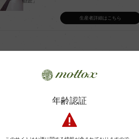
巨匠」
Wine Advocate 獲得点
生産者詳細はこちら
Wine Spectator 得点
ク25ー28℃、15日間
年間生産量
ヴォニア産、ハンガリー産、1,
オーク樽熟成後、ステンレスタンク熟
平均収量
商品に関するお問い合わせはこちら
年齢認証
土壌
弊社は、酒類販売業免許をお持ちの販売店様とお取引しております
料飲店様には帳合酒販店様を通して商品を提供しております。
格付
消費者様には酒販店様の紹介をしております