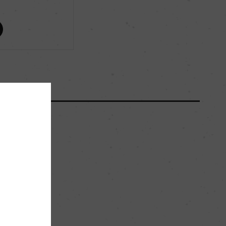
ー
ー
6600
68hl/ha
石灰岩、泥灰土、粘土質
。
リゼルヴァ