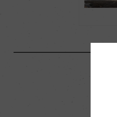
海外ワイン専門誌評価歴
ー
国内ワイン専門誌評価歴
ー
醗酵・熟成
醗酵：オーク樽
熟成：オーク樽 24カ
栽培面積
2ha
樹齢
40年
品質分類・原産地呼称
A.O.C.コート・ド
入数
12