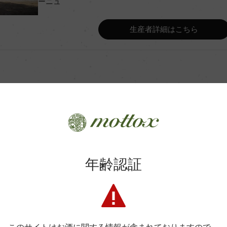
ーニュ
Wine Advocate 獲得点
生産者詳細はこちら
Wine Spectator 得点
年間生産量
月(仏アリエ産228L)
平均収量
土壌
商品に関するお問い合わせはこちら
年齢認証
・ニュイ・ヴィラージュ
格付
弊社は、酒類販売業免許をお持ちの販売店様とお取引しております
料飲店様には帳合酒販店様を通して商品を提供しております。
消費者様には酒販店様の紹介をしております
色