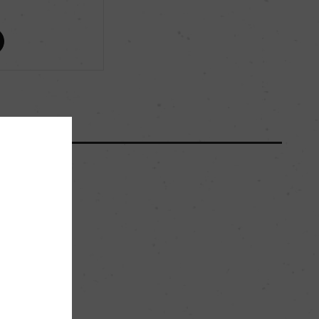
ー
ー
5400
45hl/ha
粘土石灰質
ー
。
赤