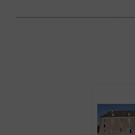
原産国名
フランス
地区名
コート・ド・ニュイ
種類
スティルワイン
品種（原材料）
ピノ・ノワール 100
飲み頃温度
12℃
有機JAS認証
ー