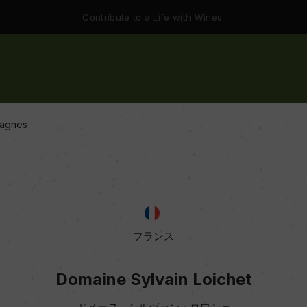
Contribute to a Life with Wines.
tagnes
フランス
Domaine Sylvain Loichet