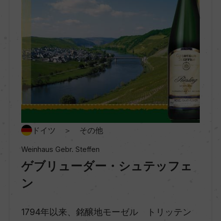
地区名
ベライヒ・ベルンカステル
村名
ー
種類
スティルワイン
ドイツ ＞ その他
Weinhaus Gebr. Steffen
ゲブリューダー・シュテッフェ
味わい
やや甘口
ン
1794年以来、銘醸地モーゼル トリッテン
品種（原材料）