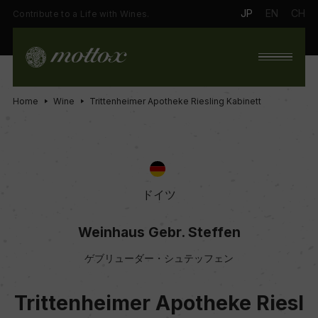
JP
EN
CH
Contribute to a Life with Wines.
Home
Wine
Trittenheimer Apotheke Riesling Kabinett
ドイツ
Weinhaus Gebr. Steffen
ゲブリューダー・シュテッフェン
Trittenheimer Apotheke Riesl