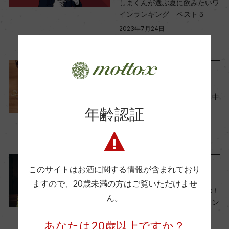
しまくんが選ぶ夏に飲みたいワ
Wine Spectator 得点
インランキング ベスト５
ー
2023年7月24日
ワイン
フランス
…
醗酵・熟成
醗酵：ステンレスタンク
料理に合わせる
熟成：ステンレスタンク5カ月
ソムリエの選んだ、『おうち中
華』に合うワイン
年齢認証
2022年6月23日
年間生産量
ワイン
フランス
…
16000
このサイトはお酒に関する情報が含まれており
ランキング
栽培面積
ますので、
20歳未満の方はご覧いただけませ
ブドウの品種でワインを選ぶ！
2ha
ん。
味わいチャートで好みのワイン
を見つけよう！
あなたは20歳以上ですか？
2017年8月7日
平均収量