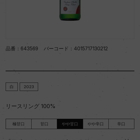
品番：
643569
バーコード：
4015717130212
白
2023
リースリング 100%
極甘口
甘口
やや甘口
やや辛口
辛口