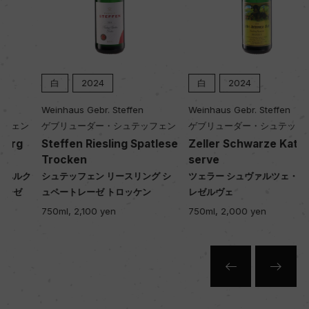
入数
12
白
2024
白
2024
Weinhaus Gebr. Steffen
Weinhaus Gebr. Steffen
色
ゲブリューダー・シュテッフェン
ゲブリューダー・シュテッフェン
白
Steffen Riesling Spatlese
Zeller Schwarze Katz Re
Trocken
serve
ク
シュテッフェン リースリング シ
ツェラー シュヴァルツェ・カッツ
キャップの仕様
ュペートレーゼ トロッケン
レゼルヴェ
スクリューキャップ
750ml, 2,100 yen
750ml, 2,000 yen