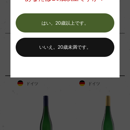
60hl/ha
ワイン
フランス
…
はい。20歳以上です。
樹齢
10ー30年
いいえ。20歳未満です。
「生産者」が同じ商品
土壌
灰色スレート、ブルースレート
ドイツ
ドイツ
品質分類・原産地呼称
プレディカーツヴァイン
格付
カビネット