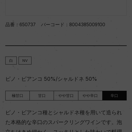
品番：
650737
バーコード：
8004385009100
白
NV
ピノ・ビアンコ 50%/シャルドネ 50%
極甘口
甘口
やや甘口
やや辛口
辛口
ピノ・ビアンコ種とシャルドネ種を用いて造られ
た本格的な辛口のスパークリングワインです。泡
立ちはきめ細かく、スッキリとした味わいで料理