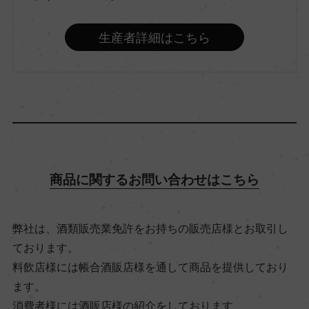
辛口
生産者詳細はこちら
品種（原材料）
ピノ・ビアンコ 50%/シャルドネ 50%
アルコール度数
11.5％
商品に関するお問い合わせはこちら
飲み頃温度
6℃
弊社は、酒類販売業免許をお持ちの販売店様とお取引し
ております。
料飲店様には帳合酒販店様を通して商品を提供しており
ビオ情報・認証機関
ます。
ー
消費者様には酒販店様の紹介をしております