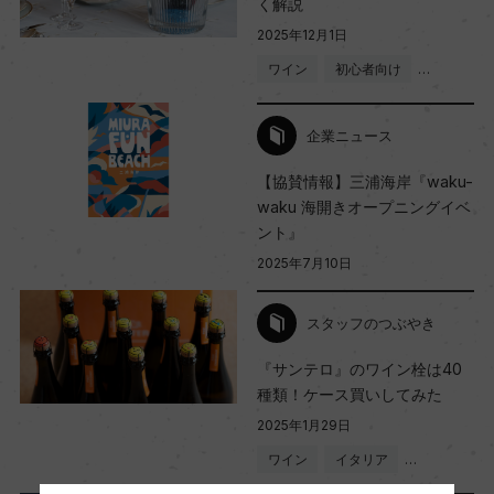
く解説
2025年12月1日
国内ワイン専門誌評価歴
ワイン
初心者向け
…
(NV)「ワイン王国 No.27(3000円以下で買える極
上スパークリングワイン)」 3星
企業ニュース
【協賛情報】三浦海岸『waku-
Wine Spectator 得点
waku 海開きオープニングイベ
ー
ント』
2025年7月10日
醗酵・熟成
スタッフのつぶやき
醗酵：シャルマ方式/ステンレスタンク
『サンテロ』のワイン栓は40
熟成：ー
種類！ケース買いしてみた
2025年1月29日
年間生産量
ワイン
イタリア
…
ー