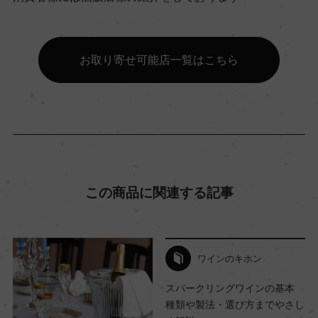
有機JAS認証
ー
お取り寄せ可能店一覧はこちら
コンクール入賞歴
(NV)サクラアワード 2024, 2023, 2019, 2017, 201
6 金賞
この商品に関連する記事
海外ワイン専門誌評価歴
ー
ワインのキホン
Wine Advocate 獲得点
スパークリングワインの基本
ー
種類や製法・選び方までやさし