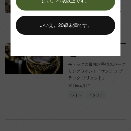
はい。20歳以上です。
3/8『ミモザの日』の忘備録。
品質分類・原産地呼称
花とワインを事前に買ってお
ヴィーノ・スプマンテ
く。
いいえ。20歳未満です。
2023年2月24日
ワイン
イタリア
…
格付
ー
ワインと暮らす
モトックス最強お手頃スパーク
入数
リングワイン！「サンテロ ブ
12
ラック ブリュット」
2021年4月2日
ワイン
イタリア
色
白
キャップの仕様