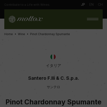
JP
EN
CH
Contribute to a Life with Wines.
Home
Wine
Pinot Chardonnay Spumante
イタリア
Santero F.lli & C. S.p.a.
サンテロ
Pinot Chardonnay Spumante