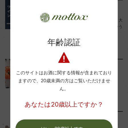
料理に合わせる
栽培面積
居酒屋でワインを楽しもう！大
0
衆＆おしゃれなおつまみに合う
相性抜群ワインはコレ！
年齢認証
2024年9月26日
平均収量
ワイン
フランス
…
ー
ワインと暮らす
このサイトはお酒に関する情報が含まれており
樹齢
大人ハロウィンはこれで決ま
ますので、
20歳未満の方はご覧いただけませ
ー
り！おすすめワイン
ん。
2023年10月5日
ワイン
フランス
…
あなたは20歳以上ですか？
土壌
ー
スタッフのつぶやき