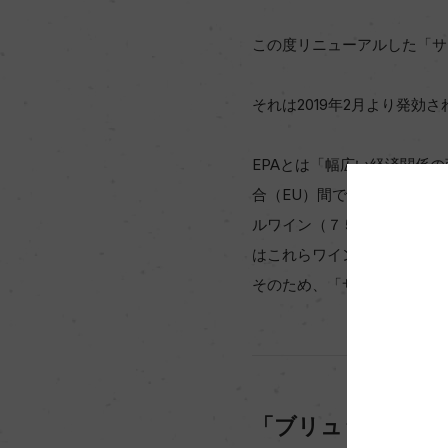
この度リニューアルした「サ
それは2019年2月より発効
EPAとは「幅広い経済関係
合（EU）間で発行されまし
ルワイン（７５０ml入り）
はこれらワインの関税が掛か
そのため、「サンテロ ブラ
「ブリュット」と