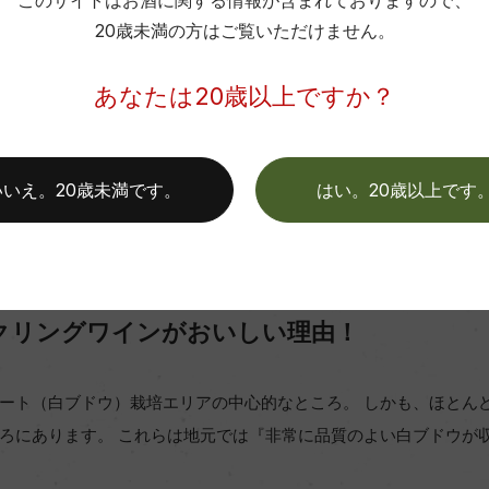
このサイトはお酒に関する情報が含まれておりますので、
20歳未満の方はご覧いただけません。
ワインの総称は「スプマンテ」と言います。 サンテロのラインナ
シャルドネ スプマンテなど）、「スパークリングワイン」の意味で
あなたは20歳以上ですか？
」とは、「残糖分が12g/L未満の辛口であるスパークリングワイン
した味わいなので、お食事との相性が抜群なワインなのです。
いいえ。20歳未満です。
はい。20歳以上です
クリングワインがおいしい理由！
ート（白ブドウ）栽培エリアの中心的なところ。 しかも、ほとん
ろにあります。 これらは地元では『非常に品質のよい白ブドウが