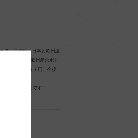
ことで、この度、日本と欧州連
た。 一般的な欧州産のボト
l入り）は約１３７円、今後
ることができたのです！