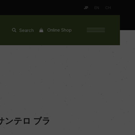
JP
EN
CH
Online Shop
Search
ンテロ ブラ