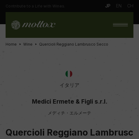
JP
EN
CH
Contribute to a Life with Wines.
Home
Wine
Quercioli Reggiano Lambrusco Secco
イタリア
Medici Ermete & Figli s.r.l.
メディチ・エルメーテ
Quercioli Reggiano Lambrusc