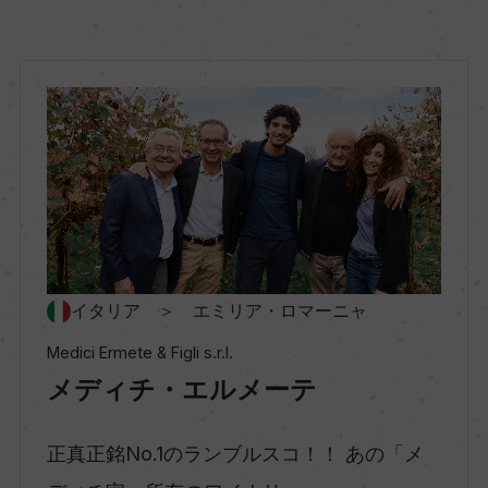
地方名
エミリア・ロマーニャ
地区名
レッジアーノ
村名
ー
イタリア ＞ エミリア・ロマーニャ
Medici Ermete & Figli s.r.l.
種類
メディチ・エルメーテ
弱発泡性ワイン
正真正銘No.1のランブルスコ！！ あの「メ
味わい