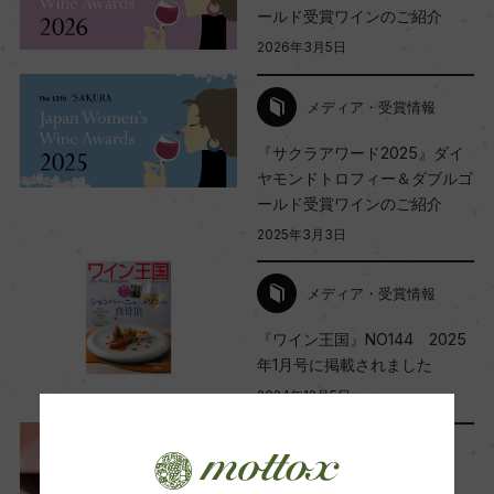
23」 93点
ールド受賞ワインのご紹介
2026年3月5日
Wine Advocate 獲得点
メディア・受賞情報
ー
『サクラアワード2025』ダイ
ヤモンドトロフィー＆ダブルゴ
ールド受賞ワインのご紹介
国内ワイン専門誌評価歴
2025年3月3日
ー
メディア・受賞情報
Wine Spectator 得点
『ワイン王国』NO144 2025
ー
年1月号に掲載されました
2024年12月5日
醗酵・熟成
レポート
醗酵：シャルマ方式/ステンレスタンク