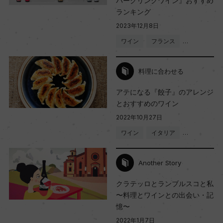
パークリングワイン』おすすめ
赤
ランキング
2023年12月8日
ワイン
フランス
…
キャップの仕様
コルク
料理に合わせる
アテになる『餃子』のアレンジ
とおすすめのワイン
2022年10月27日
ワイン
イタリア
…
Another Story
クラテッロとランブルスコと私
〜料理とワインとの出会い・記
憶〜
2022年1月7日