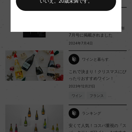
いいえ。20歳未満です。
土壌
メディア・受賞情報
粘土質
『ワイン王国』No.141 2024年
7月号に掲載されました
品質分類・原産地呼称
2024年7月4日
レッジアーノD.O.C.
ワインと暮らす
格付
これで決まり！クリスマスにぴ
ったりおすすめワイン！
ー
2023年12月21日
ワイン
フランス
…
入数
12
ランキング
安くて人気！コスパ重視の『ス
色