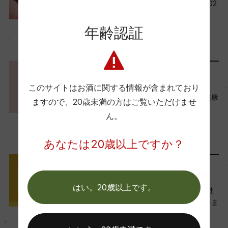
熟成：ー
今月の新規取り扱い商品【202
4年12月】
年齢認証
2024年12月1日
年間生産量
ワイン
フランス
…
100000
料理に合わせる
このサイトはお酒に関する情報が含まれており
栽培面積
『エイジングケアワイン』健康
ますので、
20歳未満の方はご覧いただけませ
60ha
的なマリアージュレシピ3選
ん。
2024年11月8日
ワイン
料理に合う
…
平均収量
あなたは20歳以上ですか？
100hl/ha
メディア・受賞情報
はい。20歳以上です。
『Live News イット！』当社
樹齢
ワインを取り上げていただきま
5ー10年
した
2024年11月6日