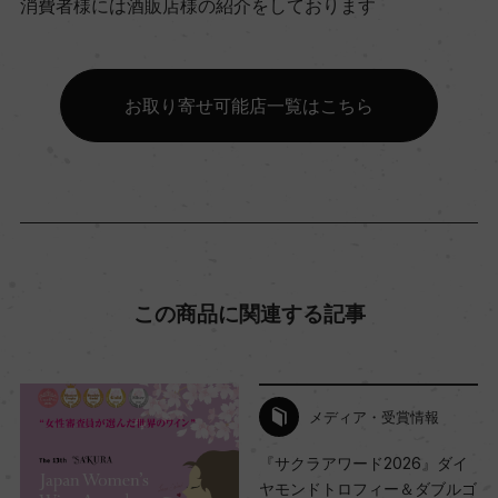
消費者様には酒販店様の紹介をしております
サステナブル農法, Equalitas Sustainable Winery
有機JAS認証
お取り寄せ可能店一覧はこちら
ー
コンクール入賞歴
(NV)サクラアワード 2026 金賞/サクラアワード 2
025 金賞/サクラアワード 2022 金賞/サクラアワー
ド 2018 金賞/ヴィニタリー 5スター・ワイン 2017
この商品に関連する記事
90点
海外ワイン専門誌評価歴
メディア・受賞情報
(NV)「ルカ・マローニ 2021」 90点/(NV)「ベーレ
『サクラアワード2026』ダイ
ベーネ 2023」オスカー/(NV)「ルカ・マローニ 20
ヤモンドトロフィー＆ダブルゴ