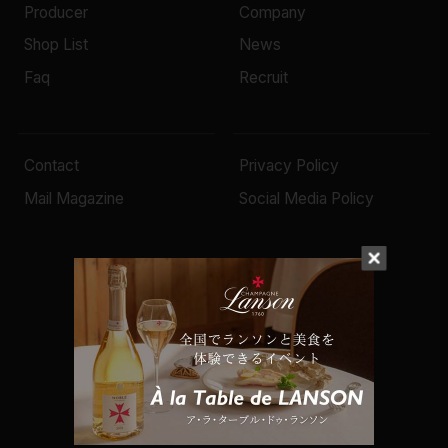
Producer
Company
Shop List
News
Faq
Recruit
Contact
Privacy Policy
Mail Magazine
Social Media Policy
© 2022 Mottox inc.