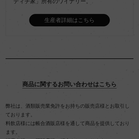
ディチ家」所有のワイナリー。
やや辛口
生産者詳細はこちら
品種（原材料）
ランブルスコ・サラミーノ/ランブルスコ・マラー
ニ
アルコール度数
11％
商品に関するお問い合わせはこちら
飲み頃温度
弊社は、酒類販売業免許をお持ちの販売店様とお取引し
6℃
ております。
料飲店様には帳合酒販店様を通して商品を提供しており
ます。
ビオ情報・認証機関