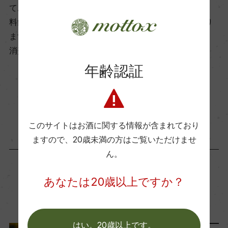
ております。
飲み頃温度
料飲店様には帳合酒販店様を通して商品を提供しており
10℃
ます。
消費者様には酒販店様の紹介をしております
ビオ情報・認証機関
年齢認証
ー
お取り寄せ可能店一覧はこちら
有機JAS認証
このサイトはお酒に関する情報が含まれており
ー
ますので、
20歳未満の方はご覧いただけませ
ん。
コンクール入賞歴
あなたは20歳以上ですか？
ー
この商品に関連する記事
海外ワイン専門誌評価歴
はい。20歳以上です。