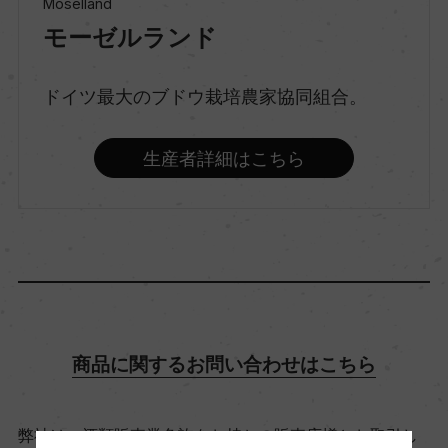
Moselland
モーゼルランド
種類
スティルワイン
ドイツ最大のブドウ栽培農家協同組合。
生産者詳細はこちら
味わい
やや甘口
品種（原材料）
ドルンフェルダー 100%
商品に関するお問い合わせはこちら
アルコール度数
9.5％
弊社は、酒類販売業免許をお持ちの販売店様とお取引し