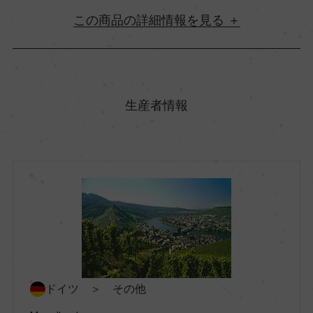
詳細情報
原産国名
ドイツ
生産者情報
地方名
モーゼル
地区名
ー
村名
ドイツ ＞ その他
ー