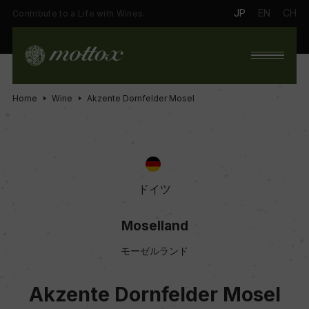
JP
EN
CH
Contribute to a Life with Wines.
Home
Wine
Akzente Dornfelder Mosel
ドイツ
Moselland
モーゼルランド
Akzente Dornfelder Mosel