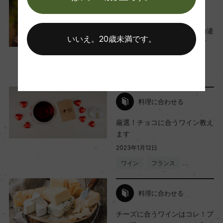
ー
ワインのキホン
ワインの「辛口」「甘口」の違
いいえ。20歳未満です。
Wine Advocate 獲得点
いは？好みのワインの選び方
2023年9月20日
ー
ワイン
知識
…
国内ワイン専門誌評価歴
料理に合わせる
ー
厳選！チョコに合うワイン教え
ます
Wine Spectator 得点
2023年1月12日
ー
ワイン
フランス
…
料理に合わせる
醗酵・熟成
醗酵：ー
チーズに合うワインはコレ！プ