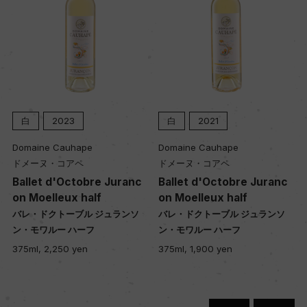
土壌
ー
品質分類・原産地呼称
クヴァリテーツヴァイン
白
2023
白
2021
Domaine Cauhape
Domaine Cauhape
格付
ドメーヌ・コアペ
ドメーヌ・コアペ
Ballet d'Octobre Juranc
Ballet d'Octobre Juranc
ー
on Moelleux half
on Moelleux half
バレ・ドクトーブル ジュランソ
バレ・ドクトーブル ジュランソ
ン・モワルー ハーフ
ン・モワルー ハーフ
入数
375ml, 2,250 yen
375ml, 1,900 yen
12
色