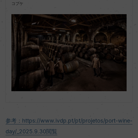
コプケ
参考：https://www.ivdp.pt/pt/projetos/port-wine-
day/_2025.9.30閲覧