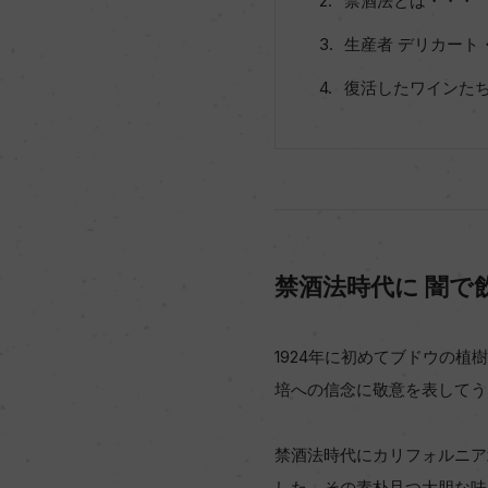
禁酒法とは・・・
生産者 デリカート
復活したワインた
禁酒法時代に 闇で
1924年に初めてブドウの植
培への信念に敬意を表してう
禁酒法時代にカリフォルニア
した。その素朴且つ大胆な味