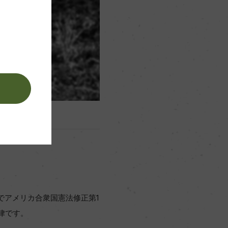
。
年までアメリカ合衆国憲法修正第1
律です。