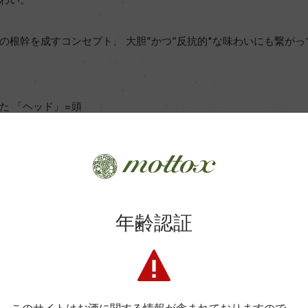
の根幹を成すコンセプト、 大胆”かつ”反抗的"な味わいにも繋がっ
した 「ヘッド」=頭
年齢認証