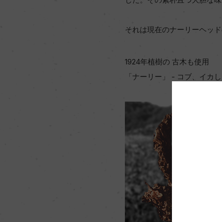
それは現在のナーリーヘッド
1924年植樹の 古木も使用
「ナーリー」 - コブ、イカ