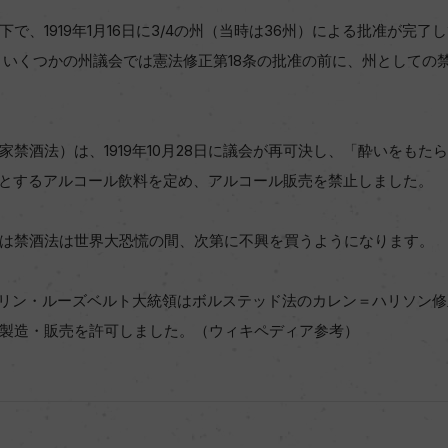
で、1919年1月16日に3/4の州（当時は36州）による批准が完
た。いくつかの州議会では憲法修正第18条の批准の前に、州としての
禁酒法）は、1919年10月28日に議会が再可決し、「酔いをもた
象とするアルコール飲料を定め、アルコール販売を禁止しました。
は禁酒法は世界大恐慌の間、次第に不興を買うようになります。
ランクリン・ルーズベルト大統領はボルステッド法のカレン＝ハリソン
製造・販売を許可しました。（ウィキペディア参考）