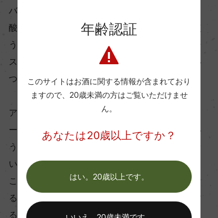
バーベキューソースはスパイスたっぷりで甘く、
年齢認証
酸味もほどよくそして少しスモーキーなものを使
う。ワインの芳醇なベリー感にバーベキューソー
スの甘味とスパイシーさが絶妙にマッチし、つい
つい舌鼓を打たずにはいられない。
このサイトはお酒に関する情報が含まれており
ますので、
20歳未満の方はご覧いただけませ
ん。
アメリカで育まれたカルチャーであるバーベキュ
ーと全米で人気のブドウから造られたワインとい
あなたは20歳以上ですか？
うストーリーを持つこの二つが合わないはずはな
い。
はい。20歳以上です。
これを味わうために、一流のピットマスターにな
るために、週末せっせとバーベキューの支度をす
る。
いいえ。20歳未満です。