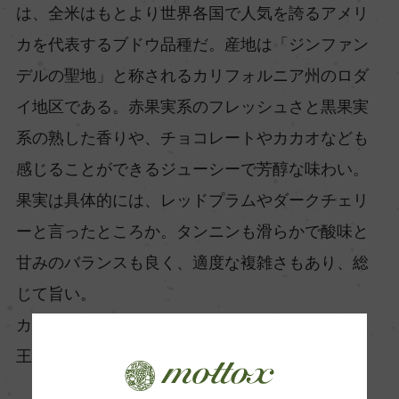
は、全米はもとより世界各国で人気を誇るアメリ
カを代表するブドウ品種だ。産地は「ジンファン
デルの聖地」と称されるカリフォルニア州のロダ
イ地区である。赤果実系のフレッシュさと黒果実
系の熟した香りや、チョコレートやカカオなども
感じることができるジューシーで芳醇な味わい。
果実は具体的には、レッドプラムやダークチェリ
ーと言ったところか。タンニンも滑らかで酸味と
甘みのバランスも良く、適度な複雑さもあり、総
じて旨い。
カリフォルニアの恵まれた気候を象徴する、正に
王道的存在だ。