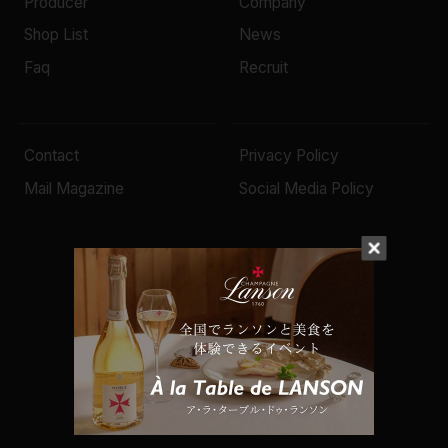
Producer
Company
Shop List
News
Faq
Recruit
Contact
Privacy Policy
Mail Magazine
Social Media Policy
© 2022 Mottox inc.