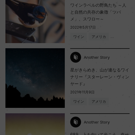
ワインラベルの野鳥たち ～人
と自然の共存の象徴「ツバ
メ」、スワロー～
2022年5月17日
ワイン
アメリカ
…
Another Story
星がきらめき、山が連なるワイ
ナリー『スターレーン・ヴィン
ヤード』
2021年11月9日
ワイン
アメリカ
Another Story
689、上を向いて歩こう。幸せ