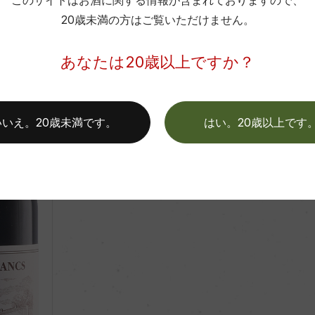
このサイトはお酒に関する情報が含まれておりますので、
フランス
20歳未満の方はご覧いただけません。
赤
2019
あなたは20歳以上ですか？
Mis en Bouteille au Chateau
シャトー元詰
Chateau de Francs
いいえ。20歳未満です。
はい。20歳以上です
シャトー・ド・フラン
750ml, 3,000 yen