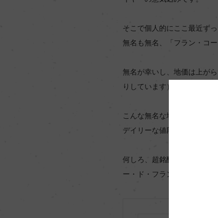
そこで個人的にここ最近ずっ
無名も無名、「フラン・コー
無名が幸いし、地価は上がら
りしています）
こんな無名な地に超銘醸生産
デイリーな値段で消費者を魅
何しろ、超銘醸生産者が造っ
ー・ド・フランにも詰め込ん