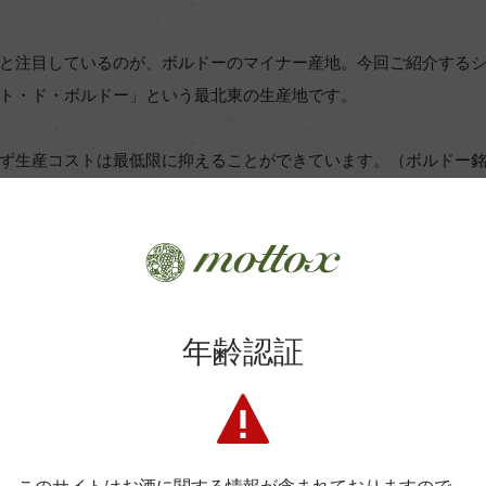
と注目しているのが、ボルドーのマイナー産地。今回ご紹介する
ト・ド・ボルドー」という最北東の生産地です。
ず生産コストは最低限に抑えることができています。（ボルドー
者2社（どちらも1本数万円もするワインを生む）が注目しコラボ
了したいという思いが詰まった、ありがたい一本です。
年齢認証
てくれている、というのが何よりの安心材料。彼らが培ってきた
でくれているので品質は本当に一流、ありがたいワインです。